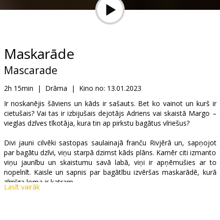
Dāvanu
kartes
Uzkodas
Maskarāde
Mascarade
B2B
2h 15min
|
Drāma
|
Kino no:
13.01.2023
Kino
Ir noskanējis šāviens un kāds ir sašauts. Bet ko vainot un kurš ir
cietušais? Vai tas ir izbijušais dejotājs Adriens vai skaistā Margo –
Klubs
vieglas dzīves tīkotāja, kura tin ap pirkstu bagātus vīriešus?
Divi jauni cilvēki sastopas saulainajā franču Rivjērā un, sapņojot
par bagātu dzīvi, viņu starpā dzimst kāds plāns. Kamēr citi izmanto
viņu jaunību un skaistumu savā labā, viņi ir apņēmušies ar to
nopelnīt. Kaisle un sapnis par bagātību izvēršas maskarādē, kurā
zīmīga loma ir katram.
Lasīt vairāk
Filma franču, angļu un itāļu valodā ar subtitriem latviešu un krievu
valodā.