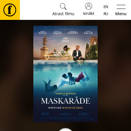
Ienākt
Atrast filmu
Menu
Filmas
🎵
Biļetes
Kultūra
Pasākumi
Ziņas