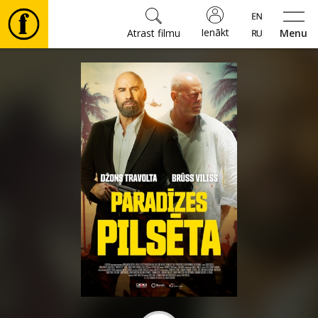
Ienākt
Atrast filmu
Menu
Filmas
🎵
Biļetes
Kultūra
Pasākumi
Ziņas