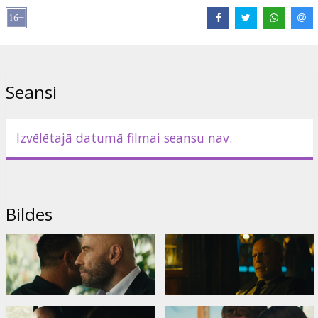
Saites:
IMDB
,
BestFilm.eu
Seansi
Izvēlētajā datumā filmai seansu nav.
Bildes