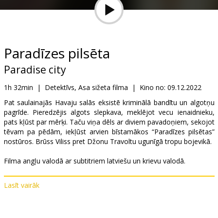
Dāvanu
kartes
Uzkodas
Paradīzes pilsēta
Paradise city
B2B
1h 32min
|
Detektīvs, Asa sižeta filma
|
Kino no:
09.12.2022
Kino
Pat saulainajās Havaju salās eksistē kriminālā bandītu un algotņu
pagrīde. Pieredzējis algots slepkava, meklējot vecu ienaidnieku,
Klubs
pats kļūst par mērķi. Taču viņa dēls ar diviem pavadoņiem, sekojot
tēvam pa pēdām, iekļūst arvien bīstamākos “Paradīzes pilsētas”
nostūros. Brūss Viliss pret Džonu Travoltu ugunīgā tropu bojevikā.
Filma angļu valodā ar subtitriem latviešu un krievu valodā.
Lasīt vairāk
Izplatītājs:
Best Film SIA
Režisors:
Chuck Russell
Lomās:
John Travolta
,
Bruce Willis
,
Stephen Dorff