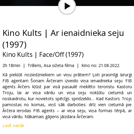
Dāvanu
kartes
Uzkodas
Kino Kults | Ar ienaidnieka seju
(1997)
B2B
Kino Kults | Face/Off (1997)
Kino
2h 18min
|
Trilleris, Asa sižeta filma
|
Kino no:
21.08.2022
Klubs
Kā piekļūt noziedzniekiem un viņu prātiem? Ļoti prasmīgi ķirurgi
FIB aģentam Šonam Ārčeram izveido viņa ienaidnieka seju: FIB
aģents Ārčers kļūst par visā pasaulē meklēto teroristu Kastoru
Troju, lai ar viņa vārdu un viņa seju nokļūtu cietumā un
noskaidrotu, kur novietots spēcīgs spridzeklis… Kad Kastors Trojs
pamostas no komas, viņš sāk darboties: drīz vien cietumā pie
Ārčera ierodas FIB aģents – ar viņa seju, viņa formas tērpā, ar
viņa vārdu. Nākamais gājiens jāizdara Ārčeram.
Lasīt vairāk
Tikai dažos seansos! Filma angļu valodā ar subtitriem latviešu un