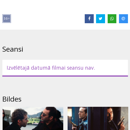
krievu valodā.
Izplatītājs:
Kino Kults, SIA
Režisors:
John Woo
Lomās:
John Travolta
,
Nicolas Cage
Saites:
IMDB
,
Facebook
Seansi
Izvēlētajā datumā filmai seansu nav.
Bildes