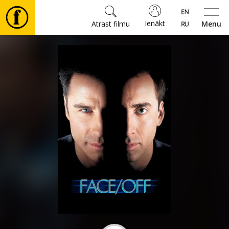
Ienākt
Atrast filmu
Menu
Filmas
🎵
Biļetes
Kultūra
Pasākumi
Ziņas