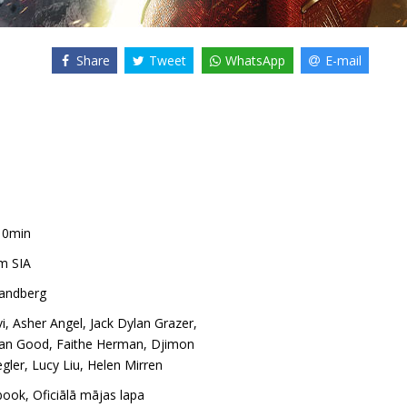
Share
Tweet
WhatsApp
E-mail
10min
m SIA
Sandberg
i
,
Asher Angel
,
Jack Dylan Grazer
,
an Good
,
Faithe Herman
,
Djimon
gler
,
Lucy Liu
,
Helen Mirren
book
,
Oficiālā mājas lapa