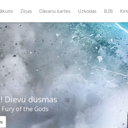
ākumi
Ziņas
Dāvanu kartes
Uzkodas
B2B
Kin
! Dievu dusmas
 Fury of the Gods
is