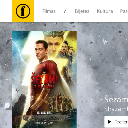
Filmas
🎵
Biļetes
Kultūra
Pas
Filmas
🎵
Biļetes
Kultūra
Šezam
Pasākumi
Shazam!
Ziņas
Treiler