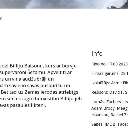
in
Info
Kino no:
17.03.2023
zi Billiju Batsonu, kurš ar burvju
supervaroni Šezamu. Apveltīti ar
Filmas garums:
2h 
ns un viņa audžubrāļi un
Izplatītājs:
Acme Fil
bām savieno savas pusaudžu un
Bet tad uz Zemes ierodas atriebīgs
Režisors:
David F. 
iem sen nozagto burvestību Billiju jeb
Lomās:
Zachary Lev
vas pasaules likteni.
Adam Brody
,
Meag
Hounsou
,
Rachel Ze
m latviešu un krievu valodā.
Saites:
IMDB
,
Face