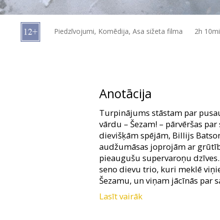
Dāvanu
kartes
Piedzīvojumi, Komēdija, Asa sižeta filma
2h 10m
Uzkodas
B2B
Anotācija
Kino
Turpinājums stāstam par pusaud
Klubs
vārdu – Šezam! – pārvēršas par 
dievišķām spējām, Billijs Batso
audžumāsas joprojām ar grūtī
pieaugušu supervaroņu dzīves. 
seno dievu trio, kuri meklē viņ
Šezamu, un viņam jācīnās par sa
Lasīt vairāk
Filma angļu valodā ar subtitrie