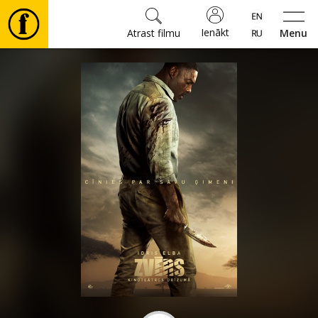
Ienākt
Atrast filmu
Menu
Filmas
🎵
Biļetes
Kultūra
Pasākumi
Ziņas