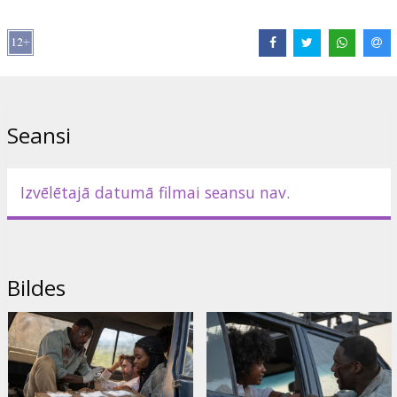
Izplatītājs:
Latvian Theatrical Distribution
Režisors:
Baltasar Kormákur
Lomās:
Idris Elba
,
Sharlto Copley
,
Iyana Halley
,
Leah Sava Jeffries
Saites:
IMDB
,
Oficiālā mājas lapa
,
Facebook
Seansi
Izvēlētajā datumā filmai seansu nav.
Bildes