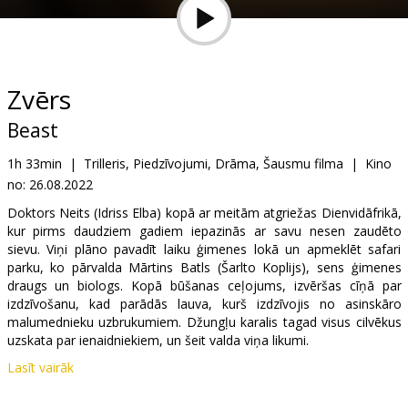
Dāvanu
kartes
Uzkodas
Zvērs
Beast
B2B
1h 33min
|
Trilleris, Piedzīvojumi, Drāma, Šausmu filma
|
Kino
no:
26.08.2022
Kino
Klubs
Doktors Neits (Idriss Elba) kopā ar meitām atgriežas Dienvidāfrikā,
kur pirms daudziem gadiem iepazinās ar savu nesen zaudēto
sievu. Viņi plāno pavadīt laiku ģimenes lokā un apmeklēt safari
parku, ko pārvalda Mārtins Batls (Šarlto Koplijs), sens ģimenes
draugs un biologs. Kopā būšanas ceļojums, izvēršas cīņā par
izdzīvošanu, kad parādās lauva, kurš izdzīvojis no asinskāro
malumednieku uzbrukumiem. Džungļu karalis tagad visus cilvēkus
uzskata par ienaidniekiem, un šeit valda viņa likumi.
Lasīt vairāk
Filma angļu valodā ar subtitriem latviešu un krievu valodā.