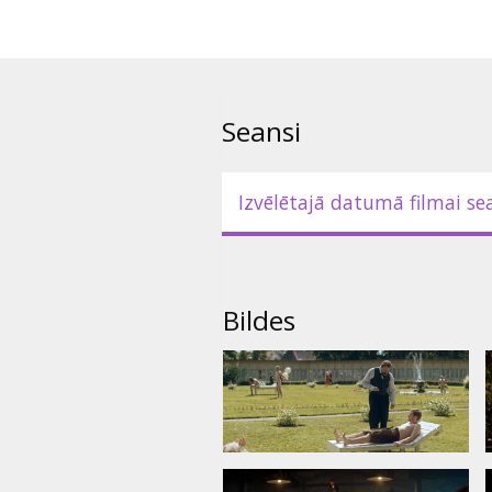
subtitriem.
Seansi
Izvēlētajā datumā filmai se
Bildes