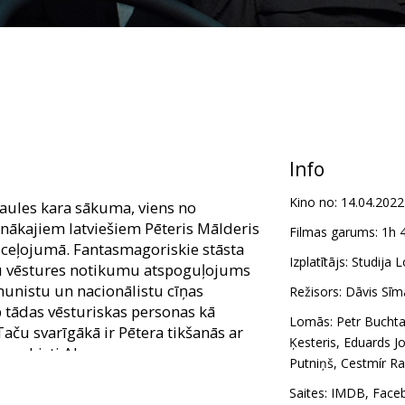
Info
Kino no:
14.04.2022
saules kara sākuma, viens no
ākajiem latviešiem Pēteris Mālderis
Filmas garums:
1h 
 ceļojumā. Fantasmagoriskie stāsta
Izplatītājs:
Studija 
ālu vēstures notikumu atspoguļojums
munistu un nacionālistu cīņas
Režisors:
Dāvis Sīm
 tādas vēsturiskas personas kā
Lomās:
Petr Bucht
 Taču svarīgākā ir Pētera tikšanās ar
Ķesteris
,
Eduards J
anarhisti Almu.
Putniņš
,
Cestmír R
rievu, franču) valodās ar latviešu
Saites:
IMDB
,
Face