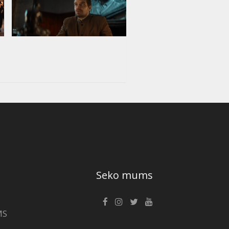
Seko mums
MS