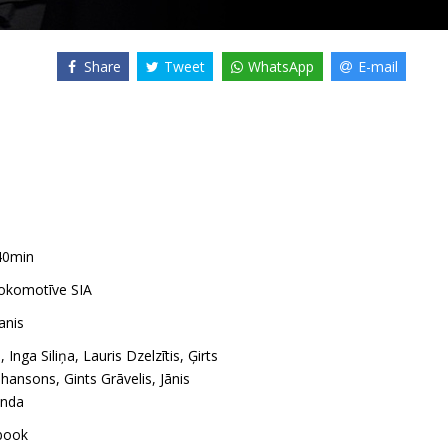
Share
Tweet
WhatsApp
E-mail
40min
Lokomotīve SIA
anis
a
,
Inga Siliņa
,
Lauris Dzelzītis
,
Ģirts
ohansons
,
Gints Grāvelis
,
Jānis
anda
book