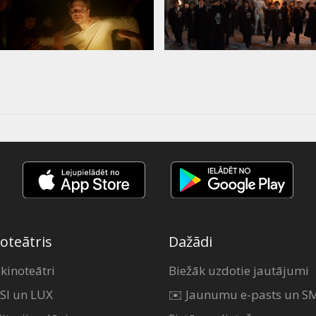
oteātris
Dažādi
 kinoteātri
Biežāk uzdotie jautājumi
SI un LUX
✉️ Jaunumu e-pasts un S