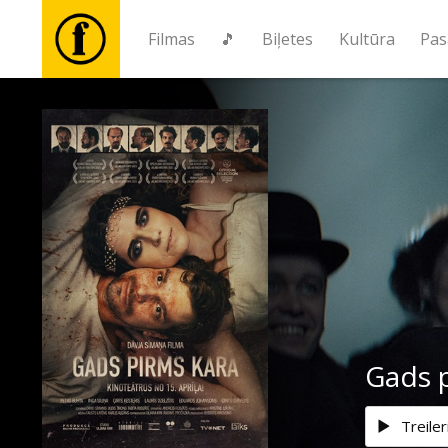
Filmas
🎵
Biļetes
Kultūra
Pas
Filmas
🎵
Biļetes
Kultūra
Pasākumi
Gads 
Ziņas
Treiler