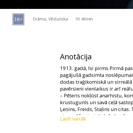
Dāvanu
kartes
Drāma, Vēsturiska
1h 40min
Uzkodas
B2B
Anotācija
Kino
1913. gadā, īsi pirms Pirmā pa
Klubs
pagājušā gadsimta noslēpumain
dodas traģikomiskā un sirreālā
pavērsieni vienlaikus ir arī re
– Pēteris nokļūst anarhistu, ko
krustugunīs un savā ceļā sastop
Ļeņins, Freids, Staļins un citas.
viņa mūža sievieti, brīvdomīgo 
Lasīt vairāk
Filma dažādās (latviešu, vācu, k