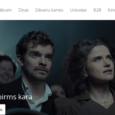
ākumi
Ziņas
Dāvanu kartes
Uzkodas
B2B
Kin
pirms kara
is