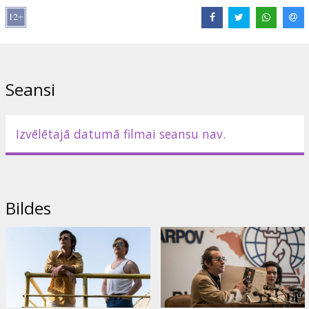
Režisors:
Aleksey Sidorov
Lomās:
Konstantin Khabenskiy
,
Ivan Yankovskiy
,
Vladimir
Vdovichenkov
Saites:
IMDB
,
kinopoisk.ru
Seansi
Izvēlētajā datumā filmai seansu nav.
Bildes