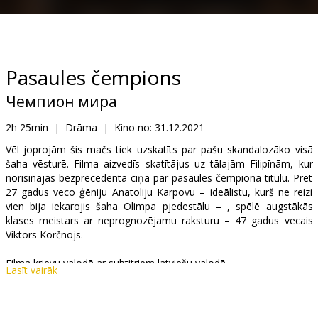
Dāvanu
kartes
Uzkodas
Pasaules čempions
Чемпион мира
B2B
2h 25min
|
Drāma
|
Kino no:
31.12.2021
Kino
Vēl joprojām šis mačs tiek uzskatīts par pašu skandalozāko visā
šaha vēsturē. Filma aizvedīs skatītājus uz tālajām Filipīnām, kur
Klubs
norisinājās bezprecedenta cīņa par pasaules čempiona titulu. Pret
27 gadus veco ģēniju Anatoliju Karpovu – ideālistu, kurš ne reizi
vien bija iekarojis šaha Olimpa pjedestālu – , spēlē augstākās
klases meistars ar neprognozējamu raksturu – 47 gadus vecais
Viktors Korčnojs.
Filma krievu valodā ar subtitriem latviešu valodā.
Lasīt vairāk
Izplatītājs:
Garsu Pasaulio Irasai UAB