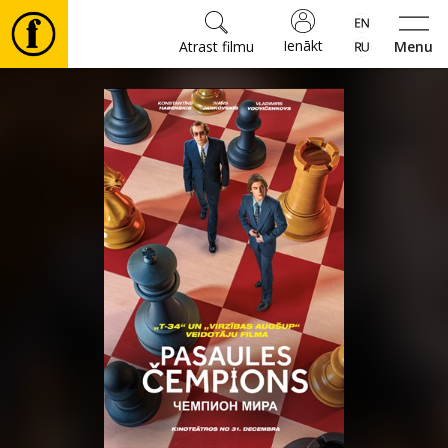
Ienākt
Atrast filmu
Menu
Filmas
🎵
Biļetes
Kultūra
Pasākumi
Ziņas