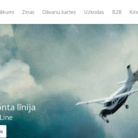
ākumi
Ziņas
Dāvanu kartes
Uzkodas
B2B
Kin
nta līnija
Line
is