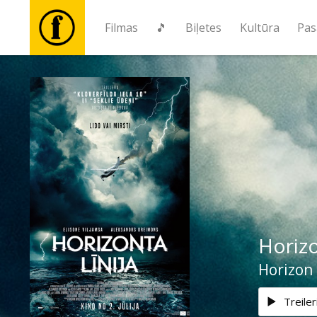
Filmas
🎵
Biļetes
Kultūra
Pas
Filmas
🎵
Biļetes
Kultūra
Horizo
Pasākumi
Horizon 
Ziņas
Treiler