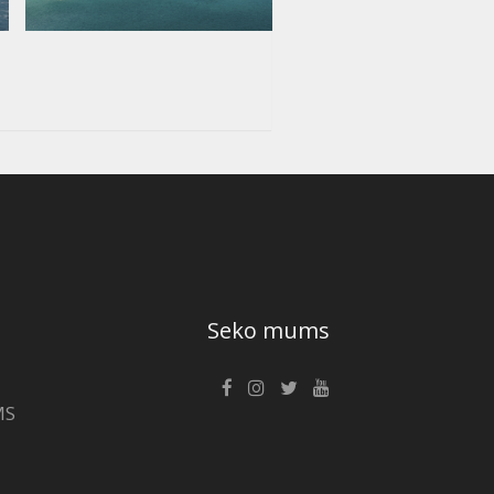
Seko mums
MS