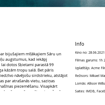
Info
Kino no:
28.06.2021
par bijušajiem mīļākajiem Sāru un
aiļu augstumus, kad iekāpj
Filmas garums:
1h 
lai dotos šķietami parastā 99
Izplatītājs:
Acme Fil
 kāzām tropu salā. Bet pāris
iedzīvo nāvējošu sirdstrieku, atstājot
Režisors:
Mikael Ma
 par atrašanās vietu, saziņas
Lomās:
Allison Will
dmašīnas piezemēšanu. Visapkārt
is, kurās manāma vētras tuvošanās.
Saites:
IMDB
,
Face
m latviešu un krievu valodā.