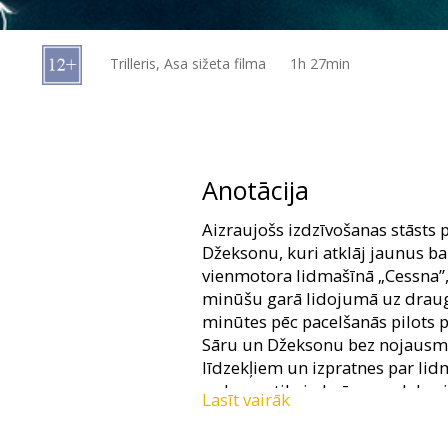
Dāvanu
kartes
Trilleris, Asa sižeta filma
1h 27min
Uzkodas
B2B
Anotācija
Kino
Aizraujošs izdzīvošanas stāsts 
Klubs
Džeksonu, kuri atklāj jaunus b
vienmotora lidmašīnā „Cessna”, 
minūšu garā lidojumā uz drauga
minūtes pēc pacelšanās pilots p
Sāru un Džeksonu bez nojausmas
līdzekļiem un izpratnes par li
redzams tikai okeāns un debes
Lasīt vairāk
Filma angļu valodā ar subtitrie