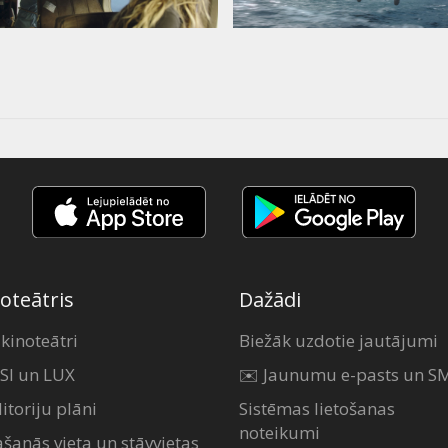
oteātris
Dažādi
 kinoteātri
Biežāk uzdotie jautājumi
SI un LUX
✉️ Jaunumu e-pasts un S
itoriju plāni
Sistēmas lietošanas
noteikumi
ašanās vieta un stāvvietas