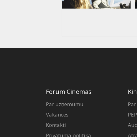
Forum Cinemas
Kin
Par uzņēmumu
Par
Vakances
PEP
Kontakti
Aud
Privātuma politika
Atr