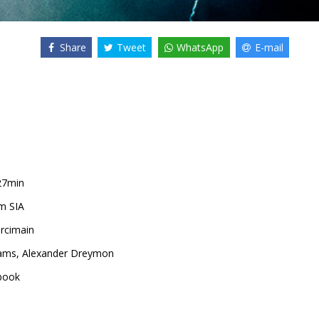
Share
Tweet
WhatsApp
E-mail
27min
m SIA
rcimain
iams
,
Alexander Dreymon
book