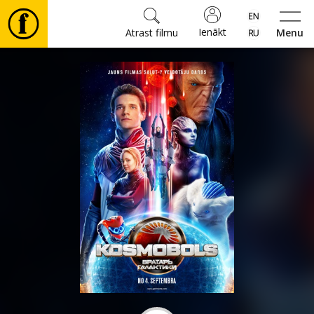
Ienākt
Atrast filmu
Menu
Filmas
🎵
Biļetes
Kultūra
Pasākumi
Ziņas