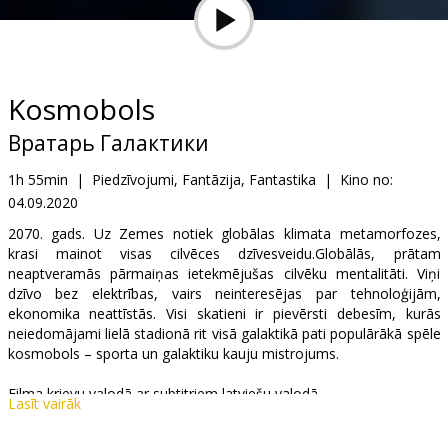
Dāvanu
kartes
Uzkodas
Kosmobols
Вратарь Галактики
B2B
1h 55min
|
Piedzīvojumi, Fantāzija, Fantastika
|
Kino no:
04.09.2020
Kino
Klubs
2070. gads. Uz Zemes notiek globālas klimata metamorfozes,
krasi mainot visas cilvēces dzīvesveidu.Globālās, prātam
neaptveramās pārmaiņas ietekmējušas cilvēku mentalitāti. Viņi
dzīvo bez elektrības, vairs neinteresējas par tehnoloģijām,
ekonomika neattīstās. Visi skatieni ir pievērsti debesīm, kurās
neiedomājami lielā stadionā rit visā galaktikā pati populārākā spēle
kosmobols – sporta un galaktiku kauju mistrojums.
Filma krievu valodā ar subtitriem latviešu valodā.
Lasīt vairāk