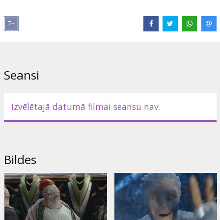
Izplatītājs:
Garsu Pasaulio Irasai UAB
Režisors:
Dzhanik Fayziev
Lomās:
Evgeniy Romantsov
,
Mariya Lisovaya
,
Viktoriya Agalakova
,
Svetlana Ivanova
,
Elena Yakovleva
,
Dmitriy Nazarov
,
Mikhail
Efremov
,
Yuriy Kutsenko
Saites:
IMDB
,
kinopoisk.ru
Seansi
Izvēlētajā datumā filmai seansu nav.
Bildes