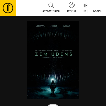
Ienākt
Atrast filmu
Menu
Filmas
🎵
Biļetes
Kultūra
Pasākumi
Ziņas