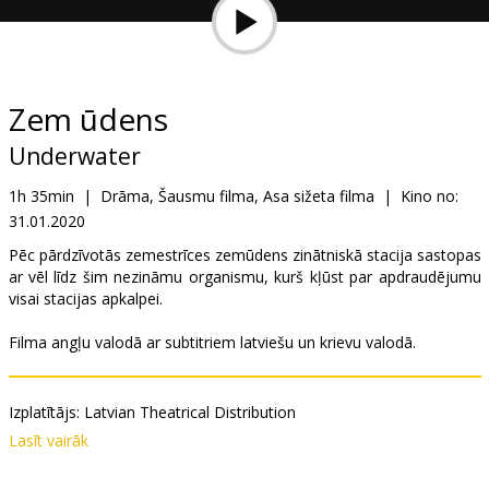
Dāvanu
kartes
Uzkodas
Zem ūdens
Underwater
B2B
1h 35min
|
Drāma, Šausmu filma, Asa sižeta filma
|
Kino no:
31.01.2020
Kino
Klubs
Pēc pārdzīvotās zemestrīces zemūdens zinātniskā stacija sastopas
ar vēl līdz šim nezināmu organismu, kurš kļūst par apdraudējumu
visai stacijas apkalpei.
Filma angļu valodā ar subtitriem latviešu un krievu valodā.
Izplatītājs:
Latvian Theatrical Distribution
Režisors:
William Eubank
Lasīt vairāk
Lomās:
Kristen Stewart
,
Vincent Cassel
,
T.J. Miller
Saites:
IMDB
,
Oficiālā mājas lapa
,
Facebook