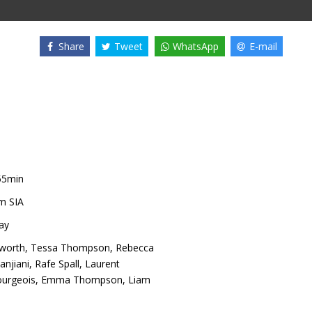
Share
Tweet
WhatsApp
E-mail
55min
m SIA
ay
worth
,
Tessa Thompson
,
Rebecca
anjiani
,
Rafe Spall
,
Laurent
ourgeois
,
Emma Thompson
,
Liam