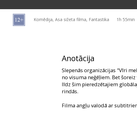
Dāvanu
kartes
Komēdija, Asa sižeta filma, Fantastika
1h 55min
Uzkodas
B2B
Anotācija
Kino
Slepenās organizācijas "Vīri me
Klubs
no visuma neģēļiem. Bet šoreiz 
līdz šim pieredzētajiem globāl
rindās.
Filma angļu valodā ar subtitrie