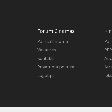
Forum Cinemas
Kin
Par uzņēmumu
Par
Vakances
PEP
Kontakti
Aud
Privātuma politika
Atr
Logotipi
Iek