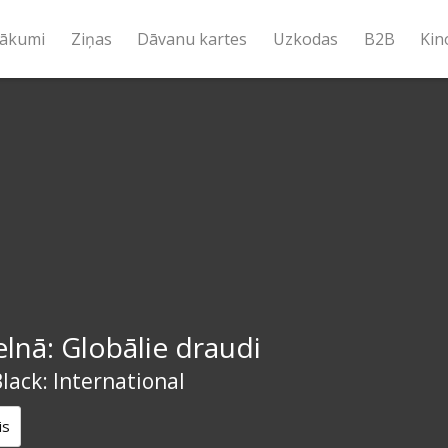
ākumi
Ziņas
Dāvanu kartes
Uzkodas
B2B
Kin
elnā: Globālie draudi
lack: International
is