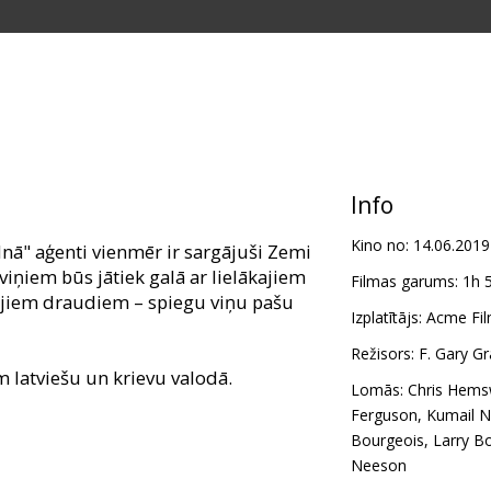
Info
Kino no:
14.06.2019
lnā" aģenti vienmēr ir sargājuši Zemi
viņiem būs jātiek galā ar lielākajiem
Filmas garums:
1h 
ajiem draudiem – spiegu viņu pašu
Izplatītājs:
Acme Fil
Režisors:
F. Gary Gr
m latviešu un krievu valodā.
Lomās:
Chris Hems
Ferguson
,
Kumail N
Bourgeois
,
Larry B
Neeson