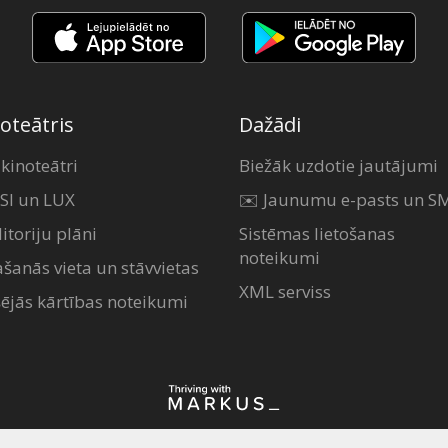
oteātris
Dažādi
 kinoteātri
Biežāk uzdotie jautājumi
SI un LUX
✉️ Jaunumu e-pasts un S
itoriju plāni
Sistēmas lietošanas
noteikumi
ašanās vieta un stāvvietas
XML serviss
šējās kārtības noteikumi