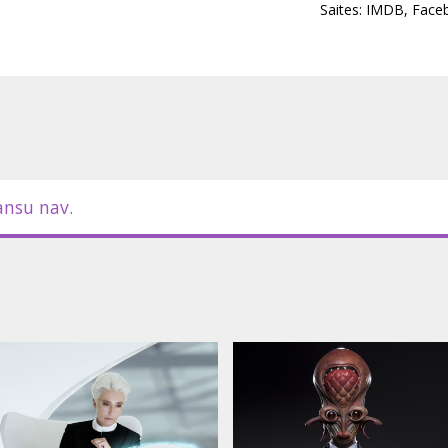
Saites:
IMDB
,
Face
ansu nav.