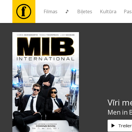
Filmas
🎵
Biļetes
Kultūra
Pas
Filmas
🎵
Biļetes
Kultūra
Vīri m
Pasākumi
Men in B
Ziņas
Treiler