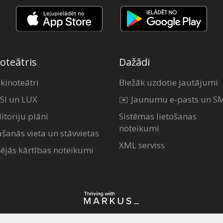
oteātris
Dažādi
 kinoteātri
Biežāk uzdotie jautājumi
SI un LUX
✉️ Jaunumu e-pasts un S
itoriju plāni
Sistēmas lietošanas
noteikumi
ašanās vieta un stāvvietas
XML serviss
šējās kārtības noteikumi