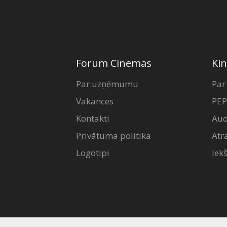
Forum Cinemas
Kin
Par uzņēmumu
Par
Vakances
PEP
Kontakti
Aud
Privātuma politika
Atr
Logotipi
Iek