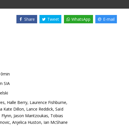
Share
Tweet
WhatsApp
E-mail
10min
m SIA
elski
ves
,
Halle Berry
,
Laurence Fishburne
,
a Kate Dillon
,
Lance Reddick
,
Saïd
 Flynn
,
Jason Mantzoukas
,
Tobias
novic
,
Anjelica Huston
,
Ian McShane