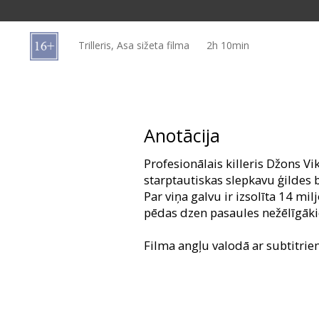
Dāvanu
kartes
Trilleris, Asa sižeta filma
2h 10min
Uzkodas
B2B
Anotācija
Kino
Profesionālais killeris Džons Vi
Klubs
starptautiskas slepkavu ģildes 
Par viņa galvu ir izsolīta 14 mi
pēdas dzen pasaules nežēlīgāki
Filma angļu valodā ar subtitrie