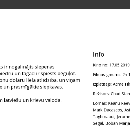
Info
Kino no:
17.05.2019
ks ir nogalinājis slepenas
biedru un tagad ir spiests bēguļot.
Filmas garums:
2h 
ljonu dolāru liela atlīdzība, un viņam
Izplatītājs:
Acme Fil
e un prasmīgākie slepkavas.
Režisors:
Chad Stah
m latviešu un krievu valodā.
Lomās:
Keanu Ree
Mark Dacascos
,
Asi
Taghmaoui
,
Jerome
Segal
,
Boban Marja