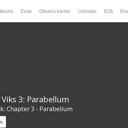
ākumi
Ziņas
Dāvanu kartes
Uzkodas
B2B
Kin
Viks 3: Parabellum
k: Chapter 3 - Parabellum
is