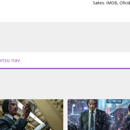
Saites:
IMDB
,
Ofici
ansu nav.