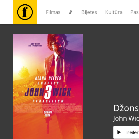
Filmas
🎵
Biļetes
Kultūra
Pas
Filmas
🎵
Biļetes
Kultūra
Džons 
Pasākumi
John Wic
Ziņas
Treiler