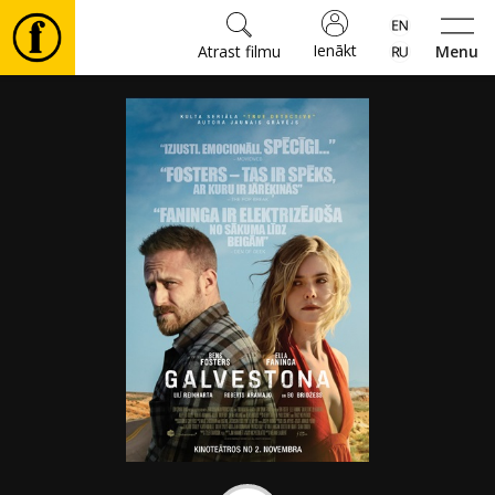
Ienākt
Atrast filmu
Menu
Filmas
🎵
Biļetes
Kultūra
Pasākumi
Ziņas