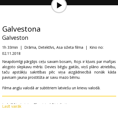
Dāvanu
kartes
Uzkodas
Galvestona
Galveston
B2B
1h 33min
|
Drāma, Detektīvs, Asa sižeta filma
|
Kino no:
02.11.2018
Kino
Klubs
Neapdomīgi pārgājis ceļu savam bosam, Rojs ir kļuvis par mafijas
alogoto slepkavu mērķi. Devies bēgļu gaitās, viņš plāno atriebību,
taču apstākļu sakritības pēc viņa aizgādniecībā nonāk kāda
pavisam jauna prostitūta ar savu mazo bērnu.
Filma angļu valodā ar subtitriem latviešu un krievu valodā.
Izplatītājs:
Latvian Theatrical Distribution
Lasīt vairāk
Režisors:
Mélanie Laurent
Lomās:
Ben Foster
,
Elle Fanning
,
Beau Bridges
,
María Valverde