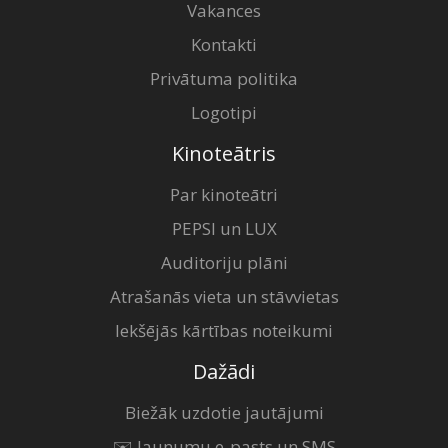
Vakances
Kontakti
Privātuma politika
Logotipi
Kinoteātris
Par kinoteātri
PEPSI un LUX
Auditoriju plāni
Atrašanās vieta un stāvvietas
Iekšējās kārtības noteikumi
Dažādi
Biežāk uzdotie jautājumi
✉️ Jaunumu e-pasts un SMS