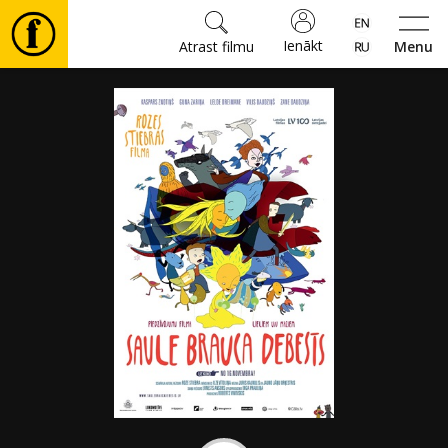
Ienākt
Atrast filmu
Menu
Filmas
🎵
Biļetes
Kultūra
Pasākumi
Ziņas