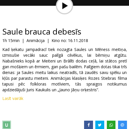
Dāvanu
kartes
Uzkodas
Saule brauca debesīs
1h 15min
|
Animācija
|
Kino no:
16.11.2018
B2B
Kad ķekatu jampadracī tiek nozagta Saules un Mēness meitiņa,
izmisušie vecāki sauc palīgā cilvēkus, lai bērniņu atgūtu.
Kino
Nabašnieks kopā ar Meiteni un Brālīti dodas ceļā, lai stātos pretī
gan mošķiem un ērmiem, gan pašu bailēm. Palīgiem dotas tikai trīs
Klubs
dienas: ja Saules meitu laikus neatradīs, tā zaudēs savu spēku un
kļūs par parastu meiteni. Animācijas klasiķes Rozes Stiebras filma
tapusi pēc folkloras motīviem, tās spraigos notikumus
apdziedājuši Juris Kaukulis un „Jauno Jāņu orķestris”.
Lasīt vairāk
Filma latviešu valodā ar subtitriem angļu un krievu valodā.
Izplatītājs:
Studija Lokomotīve SIA
Režisors:
Roze Stiebra