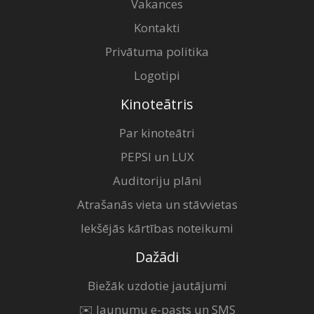
Vakances
Kontakti
Privātuma politika
Logotipi
Kinoteātris
Par kinoteātri
PEPSI un LUX
Auditoriju plāni
Atrašanās vieta un stāvvietas
Iekšējās kārtības noteikumi
Dažādi
Biežāk uzdotie jautājumi
✉️ Jaunumu e-pasts un SMS