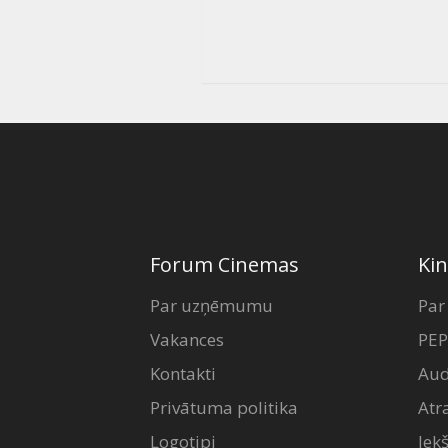
Forum Cinemas
Kin
Par uzņēmumu
Par
Vakances
PEP
Kontakti
Aud
Privātuma politika
Atr
Logotipi
Iek