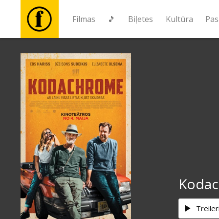
Filmas
🎵
Biļetes
Kultūra
Pas
Filmas
🎵
Biļetes
Kultūra
Pasākumi
Koda
Ziņas
Treiler