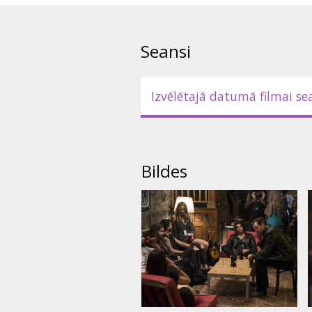
Seansi
Izvēlētajā datumā filmai se
Bildes