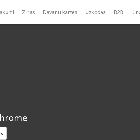
ākumi
Ziņas
Dāvanu kartes
Uzkodas
B2B
Kin
chrome
is