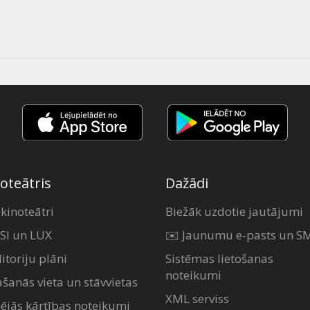
oteātris
Dažādi
 kinoteātri
Biežāk uzdotie jautājumi
SI un LUX
✉️ Jaunumu e-pasts un S
itoriju plāni
Sistēmas lietošanas
noteikumi
ašanās vieta un stāvvietas
XML serviss
šējās kārtības noteikumi