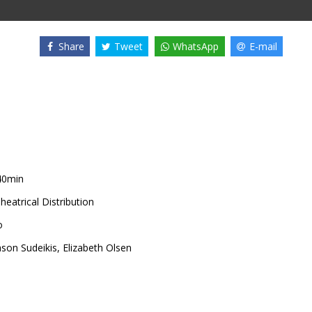
Share
Tweet
WhatsApp
E-mail
40min
heatrical Distribution
o
ason Sudeikis
,
Elizabeth Olsen