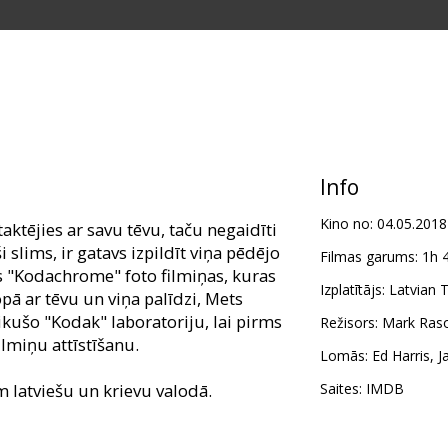
Info
Kino no:
04.05.2018
ktējies ar savu tēvu, taču negaidīti
i slims, ir gatavs izpildīt viņa pēdējo
Filmas garums:
1h 
ras "Kodachrome" foto filmiņas, kuras
Izplatītājs:
Latvian T
ā ar tēvu un viņa palīdzi, Mets
kušo "Kodak" laboratoriju, lai pirms
Režisors:
Mark Ras
ilmiņu attīstīšanu.
Lomās:
Ed Harris
,
J
m latviešu un krievu valodā.
Saites:
IMDB