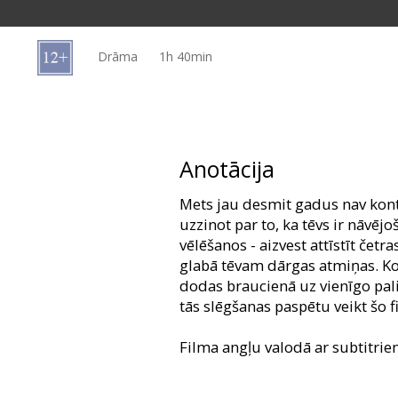
Dāvanu
kartes
Drāma
1h 40min
Uzkodas
B2B
Anotācija
Kino
Mets jau desmit gadus nav konta
Klubs
uzzinot par to, ka tēvs ir nāvējoš
vēlēšanos - aizvest attīstīt čet
glabā tēvam dārgas atmiņas. Kop
dodas braucienā uz vienīgo pali
tās slēgšanas paspētu veikt šo f
Filma angļu valodā ar subtitrie