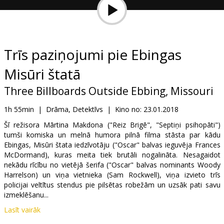
Dāvanu
kartes
Uzkodas
Trīs paziņojumi pie Ebingas
Misūri štatā
B2B
Three Billboards Outside Ebbing, Missouri
Kino
1h 55min
|
Drāma, Detektīvs
|
Kino no:
23.01.2018
Klubs
Šī režisora Mārtina Makdona ("Reiz Brigē", "Septiņi psihopāti")
tumši komiska un melnā humora pilnā filma stāsta par kādu
Ebingas, Misūri štata iedzīvotāju ("Oscar" balvas ieguvēja Frances
McDormand), kuras meita tiek brutāli nogalināta. Nesagaidot
nekādu rīcību no vietējā šerifa ("Oscar" balvas nominants Woody
Harrelson) un viņa vietnieka (Sam Rockwell), viņa izvieto trīs
policijai veltītus stendus pie pilsētas robežām un uzsāk pati savu
izmeklēšanu...
Lasīt vairāk
Filma angļu valodā ar subtitriem latviešu un krievu valodā.