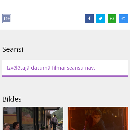
Izplatītājs:
Latvian Theatrical Distribution
Režisors:
Martin McDonagh
Lomās:
Frances McDormand
,
Woody Harrelson
,
Sam Rockwell
,
John Hawkes
,
Peter Dinklage
,
Clarke Peters
Saites:
IMDB
,
Oficiālā mājas lapa
,
Facebook
Seansi
Izvēlētajā datumā filmai seansu nav.
Bildes