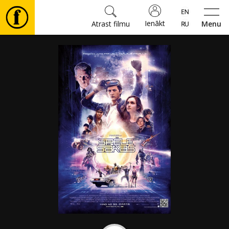
Ienākt
Atrast filmu
Menu
Filmas
🎵
Biļetes
Kultūra
Pasākumi
Ziņas