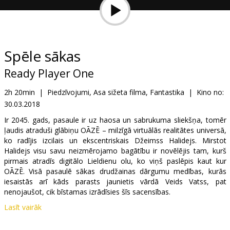
Dāvanu
kartes
Uzkodas
Spēle sākas
Ready Player One
B2B
2h 20min
|
Piedzīvojumi, Asa sižeta filma, Fantastika
|
Kino no:
30.03.2018
Kino
Klubs
Ir 2045. gads, pasaule ir uz haosa un sabrukuma sliekšņa, tomēr
ļaudis atraduši glābiņu OĀZĒ – milzīgā virtuālās realitātes universā,
ko radījis izcilais un ekscentriskais Džeimss Halidejs. Mirstot
Halidejs visu savu neizmērojamo bagātību ir novēlējis tam, kurš
pirmais atradīs digitālo Lieldienu olu, ko viņš paslēpis kaut kur
OĀZĒ. Visā pasaulē sākas drudžainas dārgumu medības, kurās
iesaistās arī kāds parasts jaunietis vārdā Veids Vatss, pat
nenojaušot, cik bīstamas izrādīsies šīs sacensības.
Lasīt vairāk
Filma angļu valodā ar subtitriem latviešu un krievu valodā. Seansi
2D un 3D formātā.