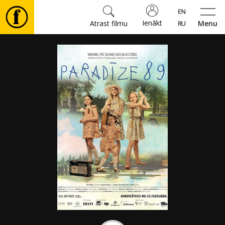
Ienākt
Atrast filmu
Menu
Filmas
🎵
Biļetes
Kultūra
Pasākumi
Ziņas