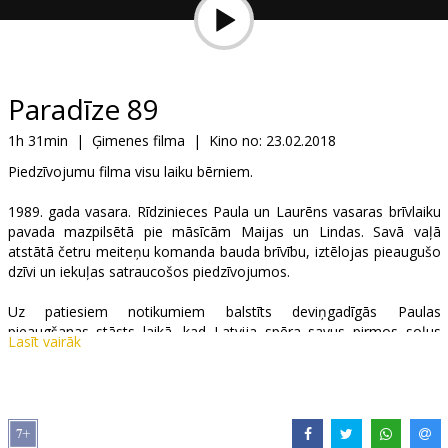
Dāvanu
kartes
Uzkodas
Paradīze 89
1h 31min
|
Ģimenes filma
|
Kino no:
23.02.2018
B2B
Piedzīvojumu filma visu laiku bērniem.
Kino
1989. gada vasara. Rīdzinieces Paula un Laurēns vasaras brīvlaiku
pavada mazpilsētā pie māsīcām Maijas un Lindas. Savā vaļā
Klubs
atstātā četru meiteņu komanda bauda brīvību, iztēlojas pieaugušo
dzīvi un iekuļas satraucošos piedzīvojumos.
Uz patiesiem notikumiem balstīts deviņgadīgās Paulas
pieaugšanas stāsts laikā, kad Latvija spēra savus pirmos soļus
Lasīt vairāk
pretī neatkarībai.
Filma latviešu valodā ar subtitriem angļu valodā.