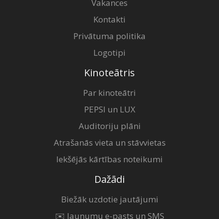
Vakances
Kontakti
Privātuma politika
Logotipi
Kinoteātris
Par kinoteātri
PEPSI un LUX
Auditoriju plāni
Atrašanās vieta un stāvvietas
Iekšējās kārtības noteikumi
Dažādi
Biežāk uzdotie jautājumi
✉️ Jaunumu e-pasts un SMS