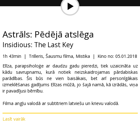
Dāvanu
kartes
Uzkodas
Astrāls: Pēdējā atslēga
Insidious: The Last Key
B2B
1h 43min
|
Trilleris, Šausmu filma, Mistika
|
Kino no:
05.01.2018
Kino
Elīza, parapsiholoģe ar daudzu gadu pieredzi, tiek uzaicināta uz
kādu savrupnamu, kurā notiek neizskaidrojamas pārdabiskas
Klubs
parādības. Šis būs ne vien baisākais, bet arī personīgākais
izmeklēšanas gadījums Elīzas mūžā, jo šajā namā, kā izrādās, viņa
ir pavadījusi bērnību.
Filma angļu valodā ar subtitriem latviešu un krievu valodā.
Lasīt vairāk
Izplatītājs:
Acme Film SIA
Režisors:
Adam Robitel
Lomās:
Lin Shaye
,
Angus Sampson
,
Leigh Whannell
,
Kirk Acevedo
,