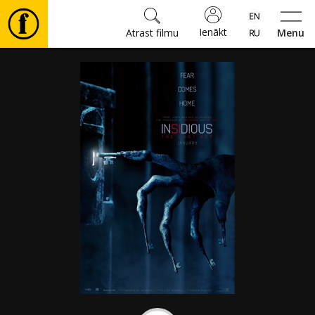
Ienākt
Atrast filmu
Menu
Filmas
🎵
Biļetes
Kultūra
Pasākumi
Ziņas