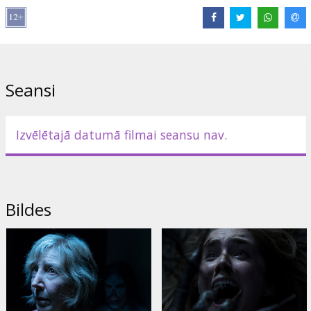
Bruce Davison
,
Spencer Locke
Saites:
IMDB
,
Facebook
,
Oficiālā mājas lapa
Seansi
Izvēlētajā datumā filmai seansu nav.
Bildes