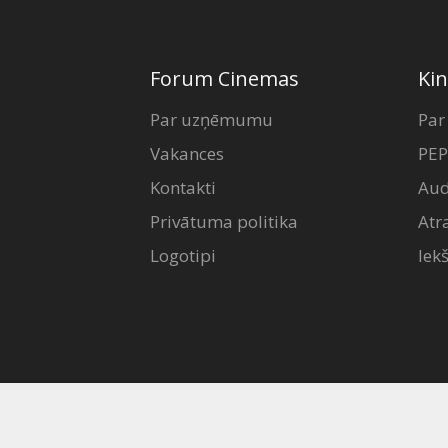
Forum Cinemas
Kin
Par uzņēmumu
Par
Vakances
PEP
Kontakti
Aud
Privātuma politika
Atr
Logotipi
Iek