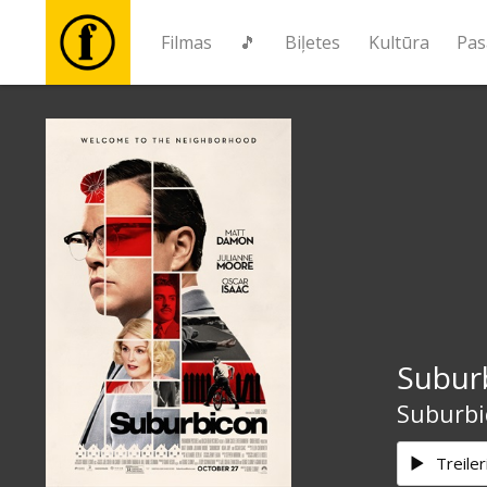
Filmas
🎵
Biļetes
Kultūra
Pas
Filmas
🎵
Biļetes
Kultūra
Subur
Pasākumi
Suburbi
Ziņas
Treiler