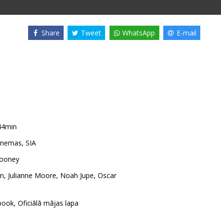
Share
Tweet
WhatsApp
E-mail
44min
nemas, SIA
looney
n
,
Julianne Moore
,
Noah Jupe
,
Oscar
book
,
Oficiālā mājas lapa