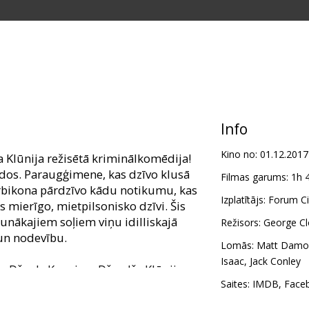
Info
Kino no:
01.12.2017
 Klūnija režisētā kriminālkomēdija!
ados. Paraugģimene, kas dzīvo klusā
Filmas garums:
1h 
bikona pārdzīvo kādu notikumu, kas
Izplatītājs:
Forum Ci
 mierīgo, mietpilsonisko dzīvi. Šis
nākajiem soļiem viņu idilliskajā
Režisors:
George C
 un nodevību.
Lomās:
Matt Damo
Isaac
,
Jack Conley
un Džoels Koeni un Džordžs Klūnijs.
Saites:
IMDB
,
Face
m latviešu un krievu valodā.