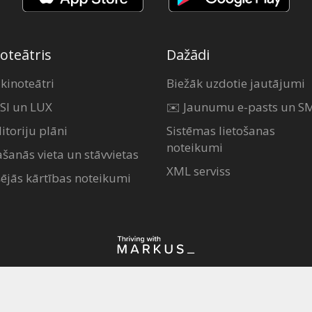
oteātris
Dažādi
 kinoteātri
Biežāk uzdotie jautājumi
SI un LUX
✉️ Jaunumu e-pasts un S
itoriju plāni
Sistēmas lietošanas
noteikumi
ašanās vieta un stāvvietas
XML serviss
šējās kārtības noteikumi