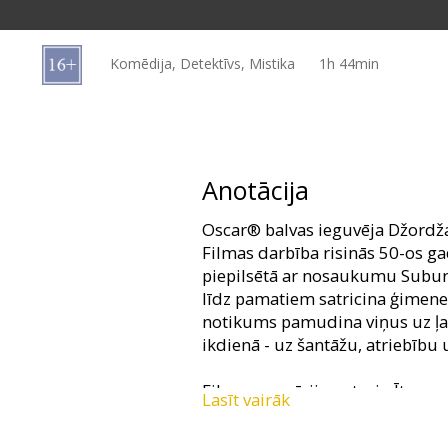
Dāvanu
kartes
Komēdija, Detektīvs, Mistika
1h 44min
Uzkodas
B2B
Anotācija
Kino
Oscar® balvas ieguvēja Džordža
Klubs
Filmas darbība risinās 50-os g
piepilsētā ar nosaukumu Subur
līdz pamatiem satricina ģimenes
notikums pamudina viņus uz ļau
ikdienā - uz šantāžu, atriebību
Filmas scenārija autori - Ītens 
Lasīt vairāk
Filma angļu valodā ar subtitrie