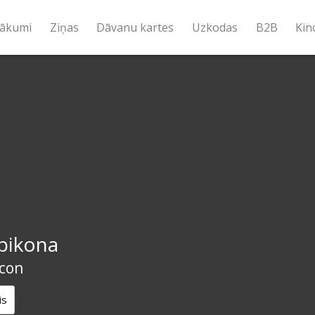
ākumi
Ziņas
Dāvanu kartes
Uzkodas
B2B
Kin
bikona
con
is