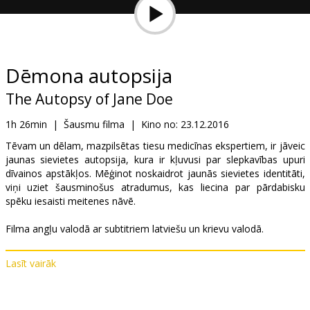
Dāvanu
kartes
Uzkodas
Dēmona autopsija
The Autopsy of Jane Doe
B2B
1h 26min
|
Šausmu filma
|
Kino no:
23.12.2016
Kino
Tēvam un dēlam, mazpilsētas tiesu medicīnas ekspertiem, ir jāveic
jaunas sievietes autopsija, kura ir kļuvusi par slepkavības upuri
Klubs
dīvainos apstākļos. Mēģinot noskaidrot jaunās sievietes identitāti,
viņi uziet šausminošus atradumus, kas liecina par pārdabisku
spēku iesaisti meitenes nāvē.
Filma angļu valodā ar subtitriem latviešu un krievu valodā.
Lasīt vairāk
Izplatītājs:
Acme Film SIA
Režisors:
André Øvredal
Lomās:
Emile Hirsch
,
Brian Cox
,
Olwen Kelly
,
Michael McElhatton
,