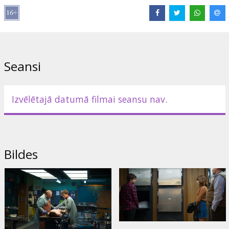
Ophelia Lovibond
Saites:
IMDB
,
acmefilm.lv
Seansi
Izvēlētajā datumā filmai seansu nav.
Bildes