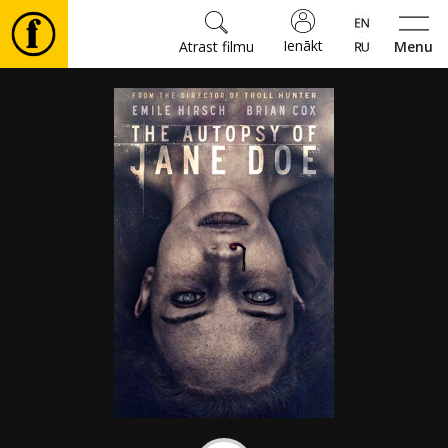
Ienākt
Atrast filmu
Menu
Filmas
🎵
Biļetes
Kultūra
Pasākumi
Ziņas