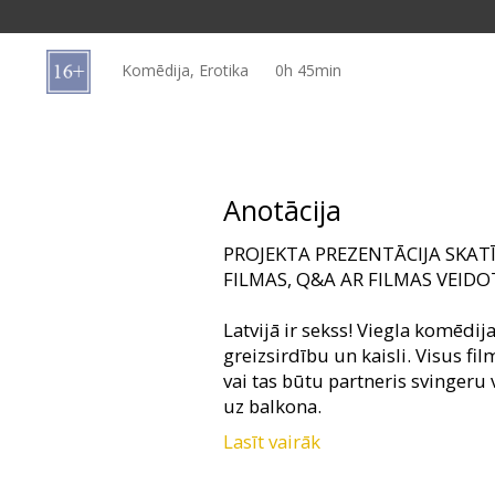
Dāvanu
kartes
Komēdija, Erotika
0h 45min
Uzkodas
B2B
Anotācija
Kino
PROJEKTA PREZENTĀCIJA SKATĪ
Klubs
FILMAS, Q&A AR FILMAS VEIDO
Latvijā ir sekss! Viegla komēdij
greizsirdību un kaisli. Visus fi
vai tas būtu partneris svingeru 
uz balkona.
Lasīt vairāk
Katram Kino Kluba biedram pi
bezmaksas ielūgumus (ielūgumi 