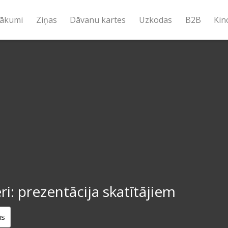
ākumi
Ziņas
Dāvanu kartes
Uzkodas
B2B
Kin
ri: prezentācija skatītājiem
is