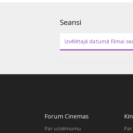
apmeklējumu uzskaitē).
Seansi
Izvēlētajā datumā filmai se
Forum Cinemas
Kin
Par uzņēmumu
Par