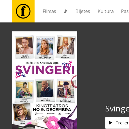
Filmas
🎵
Biļetes
Kultūra
Pas
Filmas
🎵
Biļetes
Kultūra
Pasākumi
Svinge
Ziņas
Treiler