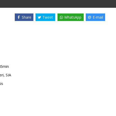
Share
Tweet
WhatsApp
E-mail
45min
ri, SIA
is