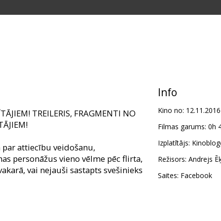
Info
Kino no:
12.11.2016
TĀJIEM! TREILERIS, FRAGMENTI NO
TĀJIEM!
Filmas garums:
0h 
Izplatītājs:
Kinobloge
a par attiecību veidošanu,
lmas personāžus vieno vēlme pēc flirta,
Režisors:
Andrejs Ēķ
vakarā, vai nejauši sastapts svešinieks
Saites:
Facebook
edāvājam bez maksas saņemt 2
netiek iekļauti Kino Kluba