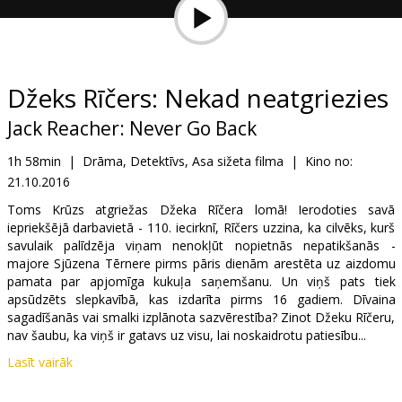
Dāvanu
kartes
Uzkodas
Džeks Rīčers: Nekad neatgriezies
Jack Reacher: Never Go Back
B2B
1h 58min
|
Drāma, Detektīvs, Asa sižeta filma
|
Kino no:
21.10.2016
Kino
Klubs
Toms Krūzs atgriežas Džeka Rīčera lomā! Ierodoties savā
iepriekšējā darbavietā - 110. iecirknī, Rīčers uzzina, ka cilvēks, kurš
savulaik palīdzēja viņam nenokļūt nopietnās nepatikšanās -
majore Sjūzena Tērnere pirms pāris dienām arestēta uz aizdomu
pamata par apjomīga kukuļa saņemšanu. Un viņš pats tiek
apsūdzēts slepkavībā, kas izdarīta pirms 16 gadiem. Dīvaina
sagadīšanās vai smalki izplānota sazvērestība? Zinot Džeku Rīčeru,
nav šaubu, ka viņš ir gatavs uz visu, lai noskaidrotu patiesību...
Lasīt vairāk
Filmas pamatā - Lī Čailda romāns "Never go back".