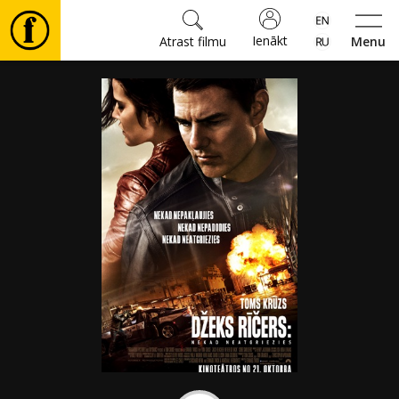
Ienākt
Atrast filmu
Menu
Filmas
🎵
Biļetes
Kultūra
Pasākumi
Ziņas