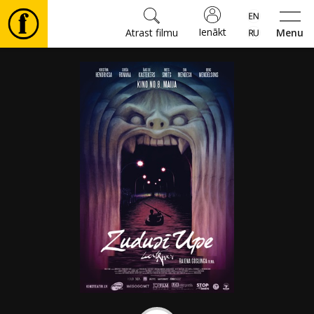
Ienākt
Atrast filmu
Menu
Filmas
🎵
Biļetes
Kultūra
Pasākumi
Ziņas