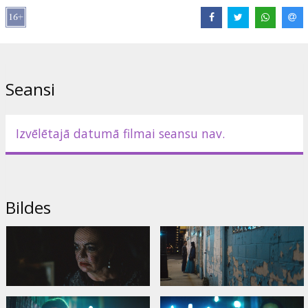
Izplatītājs:
Aurum Distribution OÜ
Režisors:
Ryan Gosling
Lomās:
Christina Hendricks
,
Eva Mendes
,
Saoirse Ronan
,
Matt
Smith
,
Ben Mendelsohn
,
Iain De Caestecker
Saites:
IMDB
,
Facebook
,
Oficiālā mājas lapa
Seansi
Izvēlētajā datumā filmai seansu nav.
Bildes