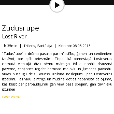
Dāvanu
kartes
Uzkodas
Zudusī upe
Lost River
B2B
1h 35min
|
Trilleris, Fantāzija
|
Kino no:
08.05.2015
Kino
"Zudusī upe" ir drūma pasaka par mīlestību, ģimeni un centieniem
izdzīvot, par spīti briesmām. Tikpat kā pamestajā Lostriveras
Klubs
ciematā vientuļā divu bērnu māmiņa Billija nonāk drausmā
pazemē, cenšoties izglābt bērnības mājokli un ģimenes pavardu.
Viņas pusaugu dēls Bounss izdibina noslēpumu par Lostriveras
izcelsmi. Tas viņu ieintriģē un mudina doties neparastā ceļojumā,
kas kļūst par pārbaudījumu gan viņa paša spējām, gan tuvinieku
izturībai.
Lasīt vairāk
Filma angļu valodā ar subtitriem latviešu un krievu valodā.