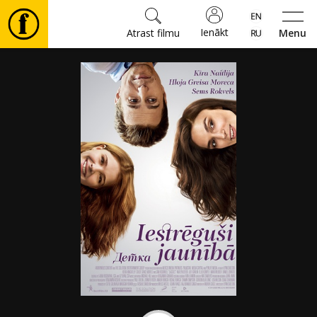
Ienākt
Atrast filmu
Menu
Filmas
🎵
Biļetes
Kultūra
Pasākumi
Ziņas