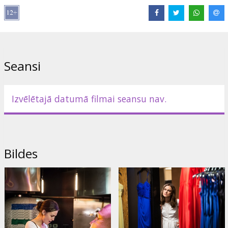
mazpazīstamu tīņu kompānijā, kuri, palūdzot nopirkt tiem
alkoholu, pēkšņi kļūst par pašiem tuvākiem cilvēkiem.
Pagriežot savu dzīvi par 180 grādiem, Megana pat nepamanīja kā
kļuva laimīga, bet varbūt tādu viņu padarīja negaidīta tikšanās ar
jaunās draudzenes neprecēto tēvu…
Seansi
Filma angļu valodā ar subtitriem latviešu un krievu valodā.
Izvēlētajā datumā filmai seansu nav.
Izplatītājs:
BestFilm.eu OÜ
Režisors:
Lynn Shelton
Lomās:
Keira Knightley
,
Chloë Grace Moretz
,
Sam Rockwell
Saites:
Facebook
,
IMDB
,
Oficiālā mājas lapa
,
bestfilm.eu
Bildes