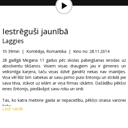
Dāvanu
kartes
Uzkodas
Iestrēguši jaunībā
Laggies
B2B
1h 39min
|
Komēdija, Romantika
|
Kino no:
28.11.2014
Kino
28 gadīgā Megana 11 gadus pēc skolas pabeigšanas ierodas uz
absolventu tikšanos. Visiem viņas draugiem jau ir ģimenes un
Klubs
veiksmīga karjera, taču viņas dzīvē gandrīz nekas nav mainījies.
Viņa vēl līdz šim satiekas ar savu pirmo puisi Entoniju un strādā pie
sava tēva, stāvot uz ielām ar viņa firmas izkārtni. Dažādību pēkšņi
ienes Entonijs, piedāvājot savu roku un sirdi.
Tas, ko katra meitene gaida ar nepacietību, pēkšņi izraisa varonei
šoku.
Lasīt vairāk
Viņa paņem pārtraukumu - samelo savam puisim, ka brauc uz
nedēļu atvaļinājumā, bet pati burtiski "iekrīt bērnībā" un izklaidējas