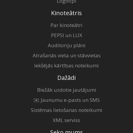
Logotipi
Kinoteātris
Par kinoteātri
PEPSI un LUX
Auditoriju plāni
Atrašanās vieta un stāvvietas
Iekšējās kārtības noteikumi
Dažādi
Biežāk uzdotie jautājumi
✉️ Jaunumu e-pasts un SMS
Sistēmas lietošanas noteikumi
XML serviss
Seko mums