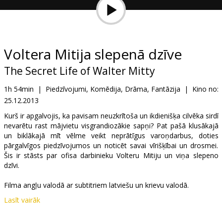
Dāvanu
kartes
Uzkodas
Voltera Mitija slepenā dzīve
The Secret Life of Walter Mitty
B2B
1h 54min
|
Piedzīvojumi, Komēdija, Drāma, Fantāzija
|
Kino no:
25.12.2013
Kino
Klubs
Kurš ir apgalvojis, ka pavisam neuzkrītoša un ikdienišķa cilvēka sirdī
nevarētu rast mājvietu visgrandiozākie sapņi? Pat pašā klusākajā
un biklākajā mīt vēlme veikt neprātīgus varoņdarbus, doties
pārgalvīgos piedzīvojumos un noticēt savai vīrišķībai un drosmei.
Šis ir stāsts par ofisa darbinieku Volteru Mitiju un viņa slepeno
dzīvi.
Filma angļu valodā ar subtitriem latviešu un krievu valodā.
Lasīt vairāk
Izplatītājs:
Latvian Theatrical Distribution