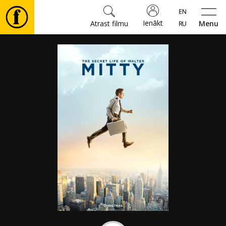
Ienākt
Atrast filmu
Menu
Filmas
🎵
Biļetes
Kultūra
Pasākumi
Ziņas