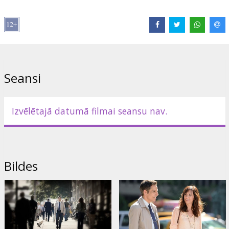
Režisors:
Ben Stiller
Lomās:
Ben Stiller
,
Kristen Wiig
,
Shirley MacLaine
,
Adam Scott
,
Kathryn Hahn
,
Sean Penn
Saites:
Facebook
,
Oficiālā mājas lapa
Seansi
Izvēlētajā datumā filmai seansu nav.
Bildes