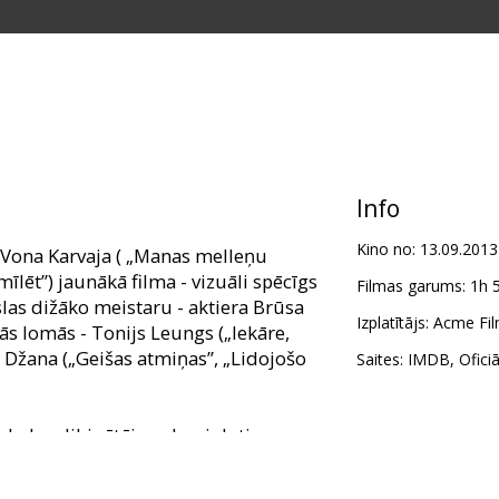
Info
Kino no:
13.09.2013
Vona Karvaja ( „Manas melleņu
īlēt”) jaunākā filma - vizuāli spēcīgs
Filmas garums:
1h 
las dižāko meistaru - aktiera Brūsa
Izplatītājs:
Acme Fil
ās lomās - Tonijs Leungs („Iekāre,
i Džana („Geišas atmiņas”, „Lidojošo
Saites:
IMDB
,
Ofici
skolas dibinātājs nolemj doties
nīgam pēctecim. Taču viņa labākais
kus plānus: viņš iecerējis apvienot