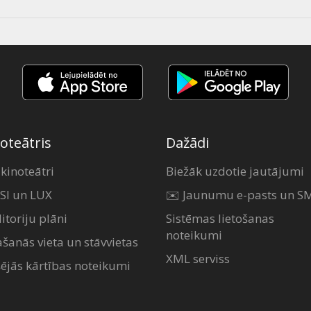
oteātris
Dažādi
 kinoteātri
Biežāk uzdotie jautājumi
SI un LUX
✉️ Jaunumu e-pasts un S
itoriju plāni
Sistēmas lietošanas
noteikumi
ašanās vieta un stāvvietas
XML serviss
šējās kārtības noteikumi