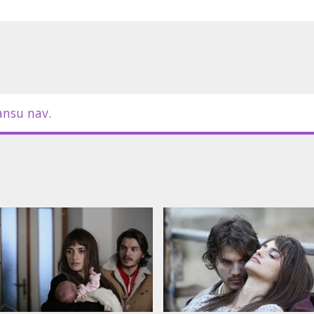
ubtitriem latviešu un krievu valodā.
ansu nav.