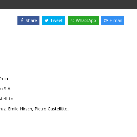
Share
Tweet
WhatsApp
E-mail
7min
m SIA
tellitto
ruz
,
Emile Hirsch
,
Pietro Castellitto
,