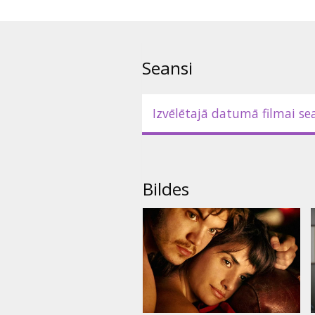
Filma angļu un itāļu valodā ar s
Seansi
Izvēlētajā datumā filmai se
Bildes