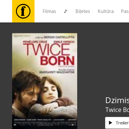
Filmas
🎵
Biļetes
Kultūra
Pas
Filmas
🎵
Biļetes
Kultūra
Dzimis
Pasākumi
Twice B
Ziņas
Treiler