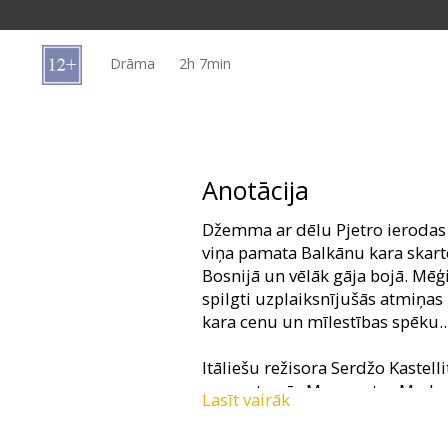
Dāvanu
kartes
Drāma
2h 7min
Uzkodas
B2B
Anotācija
Kino
Džemma ar dēlu Pjetro ierodas
Klubs
viņa pamata Balkānu kara skarto 
Bosnijā un vēlāk gāja bojā. Mēģi
spilgti uzplaiksnījušās atmiņa
kara cenu un mīlestības spēku..
Itāliešu režisora Serdžo Kastel
uzņemta pēc Margaretas Madza
Lasīt vairāk
atveido Penelope Krusa un Emīl