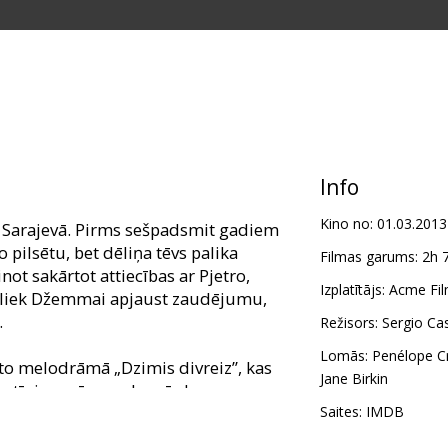
Info
Kino no:
01.03.2013
 Sarajevā. Pirms sešpadsmit gadiem
pilsētu, bet dēliņa tēvs palika
Filmas garums:
2h 
not sakārtot attiecības ar Pjetro,
Izplatītājs:
Acme Fil
s liek Džemmai apjaust zaudējumu,
.
Režisors:
Sergio Cas
Lomās:
Penélope C
lito melodrāmā „Dzimis divreiz”, kas
Jane Birkin
ntīni romāna, galvenās lomas
s Hiršs.
Saites:
IMDB