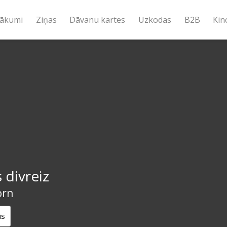
ākumi
Ziņas
Dāvanu kartes
Uzkodas
B2B
Kin
 divreiz
orn
is