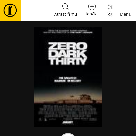
Ienākt
Atrast filmu
Menu
Filmas
🎵
Biļetes
Kultūra
Pasākumi
Ziņas