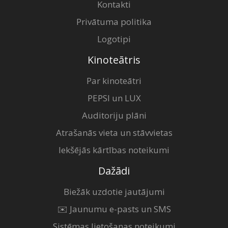
Kontakti
Privātuma politika
Logotipi
Kinoteātris
Par kinoteātri
PEPSI un LUX
Auditoriju plāni
Atrašanās vieta un stāvvietas
Iekšējās kārtības noteikumi
Dažādi
Biežāk uzdotie jautājumi
✉️ Jaunumu e-pasts un SMS
Sistēmas lietošanas noteikumi