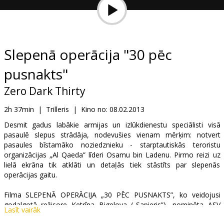
Dāvanu
kartes
Uzkodas
Slepenā operācija "30 pēc
pusnakts"
B2B
Zero Dark Thirty
Kino
2h 37min
|
Trilleris
|
Kino no:
08.02.2013
Klubs
Desmit gadus labākie armijas un izlūkdienestu speciālisti visā
pasaulē slepus strādāja, nodevušies vienam mērķim: notvert
pasaules bīstamāko noziedznieku - starptautiskās teroristu
organizācijas „Al Qaeda” līderi Osamu bin Ladenu. Pirmo reizi uz
lielā ekrāna tik atklāti un detaļās tiek stāstīts par slepenās
operācijas gaitu.
Filma SLEPENĀ OPERĀCIJA „30 PĒC PUSNAKTS”, ko veidojusi
godalgotā režisore Ketrīna Bigelova („Sapieris”), nominēta ASV
Lasīt vairāk
kinoakadēmijas balvai „Oscar” labākās filmas kategorijā. Labākās