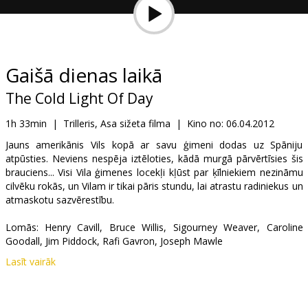
Dāvanu
kartes
Uzkodas
Gaišā dienas laikā
The Cold Light Of Day
B2B
1h 33min
|
Trilleris, Asa sižeta filma
|
Kino no:
06.04.2012
Kino
Jauns amerikānis Vils kopā ar savu ģimeni dodas uz Spāniju
atpūsties. Neviens nespēja iztēloties, kādā murgā pārvērtīsies šis
Klubs
brauciens... Visi Vila ģimenes locekļi kļūst par ķīlniekiem nezināmu
cilvēku rokās, un Vilam ir tikai pāris stundu, lai atrastu radiniekus un
atmaskotu sazvērestību.
Lomās: Henry Cavill, Bruce Willis, Sigourney Weaver, Caroline
Goodall, Jim Piddock, Rafi Gavron, Joseph Mawle
Lasīt vairāk
Režisors: Mabrouk El Mechri
Filma angļu valodā ar subtitriem latviešu un krievu valodā.