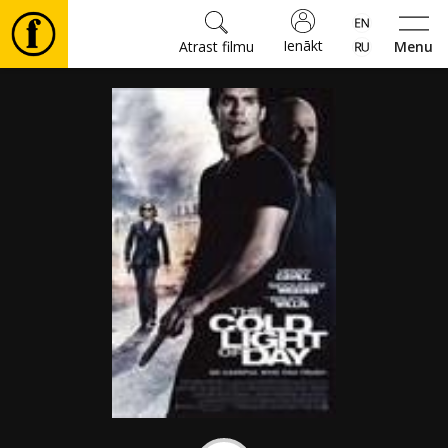
Ienākt
Atrast filmu
Menu
Filmas
🎵
Biļetes
Kultūra
Pasākumi
Ziņas