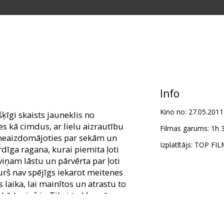
Info
Kino no:
27.05.2011
šķīgi skaists jauneklis no
s kā cimdus, ar lielu aizrautību
Filmas garums:
1h 
neaizdomājoties par sekām un
Izplatītājs:
TOP FILM
rdīga ragana, kurai piemita ļoti
 viņam lāstu un pārvērta par ļoti
urš nav spējīgs iekarot meitenes
laika, lai mainītos un atrastu to
kāds viņš ir. Tikai tad ļaunā
iezīsies savās vietās.