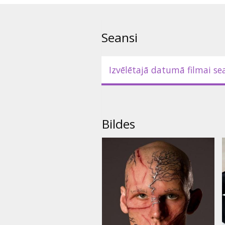
Lomās: Alex Pettyfer, Vanessa 
Režisors: Daniel Barnz
Seansi
Filma angļu valodā ar subtitrie
Izvēlētajā datumā filmai se
Bildes