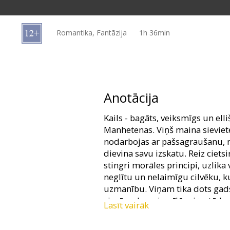
Dāvanu
kartes
Romantika, Fantāzija
1h 36min
Uzkodas
B2B
Anotācija
Kino
Kails - bagāts, veiksmīgs un elli
Klubs
Manhetenas. Viņš maina sieviete
nodarbojas ar pašsagraušanu, 
dievina savu izskatu. Reiz cietsi
stingri morāles principi, uzlika
neglītu un nelaimīgu cilvēku, k
uzmanību. Viņam tika dots gads 
vienīgo, kura iemīlēs viņu tādu, 
Lasīt vairāk
burvestība beigsies, un viss atgr