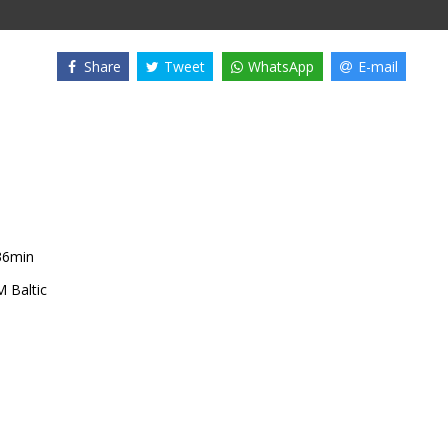
Share
Tweet
WhatsApp
E-mail
36min
 Baltic