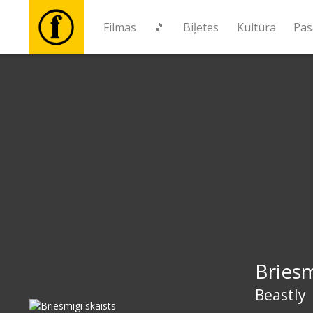
Filmas
🎵
Biļetes
Kultūra
Pas
Filmas
🎵
Biļetes
Kultūra
Pasākumi
Briesm
Ziņas
Beastly