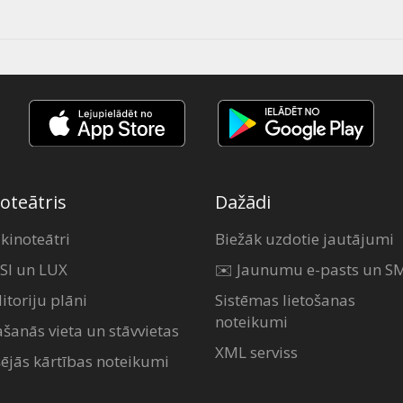
oteātris
Dažādi
 kinoteātri
Biežāk uzdotie jautājumi
SI un LUX
✉️ Jaunumu e-pasts un S
itoriju plāni
Sistēmas lietošanas
noteikumi
ašanās vieta un stāvvietas
XML serviss
šējās kārtības noteikumi