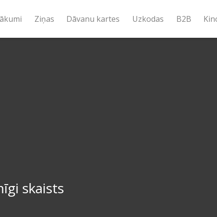
ākumi
Ziņas
Dāvanu kartes
Uzkodas
B2B
Kin
īgi skaists