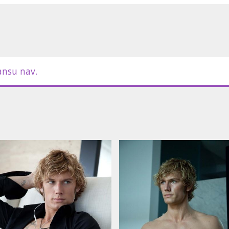
Hudgens, Mary-Kate Olsen
m latviešu un krievu valodā.
ansu nav.