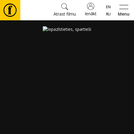
Ienākt
Atrast filmu
Menu
Filmas
🎵
Biļetes
Kultūra
Pasākumi
Ziņas