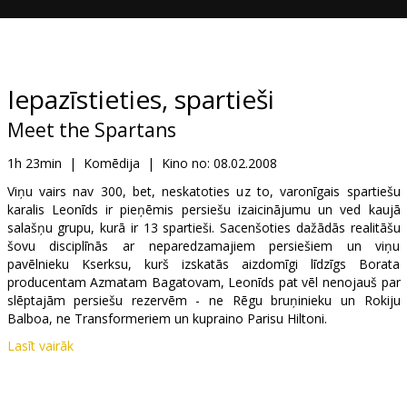
Dāvanu
kartes
Uzkodas
Iepazīstieties, spartieši
Meet the Spartans
B2B
1h 23min
|
Komēdija
|
Kino no:
08.02.2008
Kino
Viņu vairs nav 300, bet, neskatoties uz to, varonīgais spartiešu
karalis Leonīds ir pieņēmis persiešu izaicinājumu un ved kaujā
Klubs
salašņu grupu, kurā ir 13 spartieši. Sacenšoties dažādās realitāšu
šovu disciplīnās ar neparedzamajiem persiešiem un viņu
pavēlnieku Kserksu, kurš izskatās aizdomīgi līdzīgs Borata
producentam Azmatam Bagatovam, Leonīds pat vēl nenojauš par
slēptajām persiešu rezervēm - ne Rēgu bruņinieku un Rokiju
Balboa, ne Transformeriem un kupraino Parisu Hiltoni.
Lasīt vairāk
Lomās: Sean Maguire, Carmen Electra, Nicole Parker, Emily Wilson
Režisori: Jason Friedberg, Aaron Seltzer