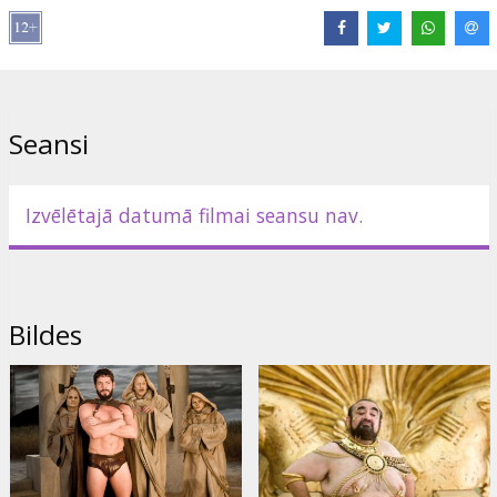
Filma angļu valodā ar subtitriem latviešu un krievu valodā.
Izplatītājs:
20th Century Fox International
Seansi
Izvēlētajā datumā filmai seansu nav.
Bildes