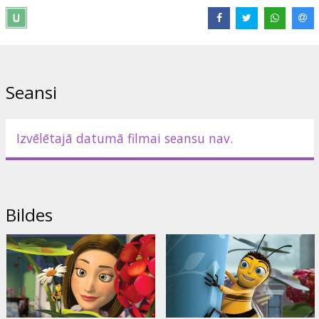
Nelson, Uma Thurman, Patrick Warburton, Oprah Winfrey,
Matthew Broderick
Režisori: Simon J. Smith, Steve Hickner
Filma angļu valodā ar subtitriem latviešu un krievu valodā.
Seansi
Izplatītājs:
Paramount / DW/Forum Cinemas/
Izvēlētajā datumā filmai seansu nav.
Bildes