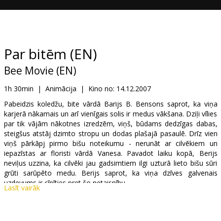
Dāvanu
kartes
Uzkodas
Par bitēm (EN)
Bee Movie (EN)
B2B
1h 30min
|
Animācija
|
Kino no:
14.12.2007
Kino
Pabeidzis koledžu, bite vārdā Barijs B. Bensons saprot, ka viņa
karjerā nākamais un arī vienīgais solis ir medus vākšana. Dziļi vīlies
Klubs
par tik vājām nākotnes izredzēm, viņš, būdams dedzīgas dabas,
steigšus atstāj dzimto stropu un dodas plašajā pasaulē. Drīz vien
viņš pārkāpj pirmo bišu noteikumu - nerunāt ar cilvēkiem un
iepazīstas ar floristi vārdā Vanesa. Pavadot laiku kopā, Berijs
neviļus uzzina, ka cilvēki jau gadsimtiem ilgi uzturā lieto bišu sūri
grūti sarūpēto medu. Berijs saprot, ka viņa dzīves galvenais
uzdevums ir cīnīties pret šo netaisnību.
Lasīt vairāk
Lomās: Jerry Seinfeld, Renée Zellweger, Alan Arkin, Kathy Bates,
Robert Duvall, Eric Idle, Larry King, William H. Macy, Tim Blake