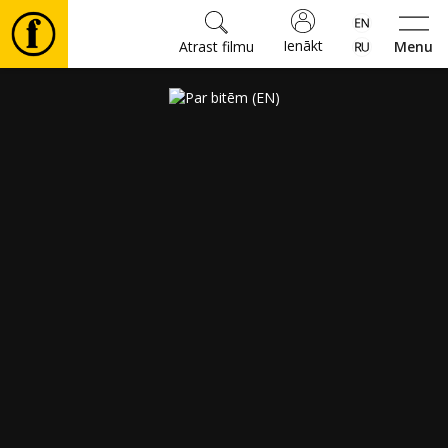
Ienākt
Atrast filmu
Menu
Filmas
🎵
Biļetes
Kultūra
Pasākumi
Ziņas