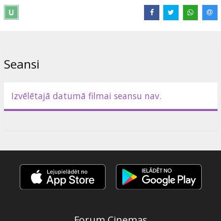
kinoportrets.
Režija Ilona Brūvere
"Darbaļaužu balets"
, dokumentālā filma
Seansi
Futbols var būt kas vairāk, nekā vienpadsmit bumbu trenkājoši
nejēgas vai miljoniem alusdzēraji pie TV ekrāniem. Filma
"Darbaļaužu balets" iezīmē vairāku nozīmīgu teorētiķu domas par
futbola un dzīves drāmas līdzību, rakturojot tā ētiskos un
Izvēlētajā datumā filmai seansu nav.
estētiskos aspektus, kā arī neatņemamo saikni ar mūsdienu
sabiedrību.
Režija Roberts Vinovskis
Izplatītājs:
Nacionālais Kino centrs
Forum Cinemas