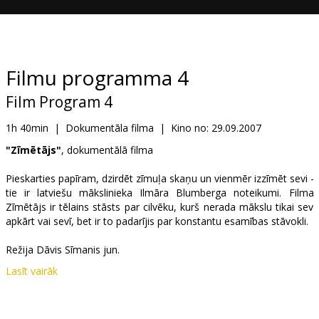
Dāvanu
kartes
Uzkodas
Filmu programma 4
Film Program 4
B2B
1h 40min
|
Dokumentāla filma
|
Kino no:
29.09.2007
Kino
"Zīmētājs"
, dokumentālā filma
Klubs
Pieskarties papīram, dzirdēt zīmuļa skaņu un vienmēr izzīmēt sevi -
tie ir latviešu mākslinieka Ilmāra Blumberga noteikumi. Filma
Zīmētājs ir tēlains stāsts par cilvēku, kurš nerada mākslu tikai sev
apkārt vai sevī, bet ir to padarījis par konstantu esamības stāvokli.
Režija Dāvis Sīmanis jun.
Lasīt vairāk
"Sirrealisma gultā. Sukuts"
, dokumentālā filma
Arsenāla tēva un sirrealisma uzticamā bruņinieka Augusta Sukuta