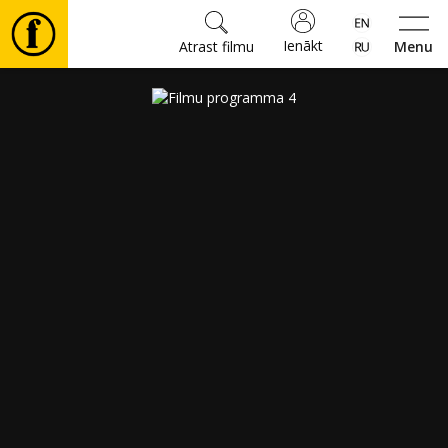
Ienākt
Atrast filmu
Menu
Filmas
🎵
Biļetes
Kultūra
Pasākumi
Ziņas