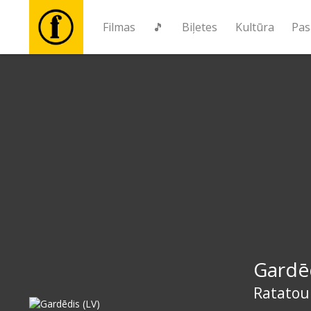
Filmas
🎵
Biļetes
Kultūra
Pas
Filmas
🎵
Biļetes
Kultūra
Pasākumi
Gardēd
Ziņas
Ratatoui