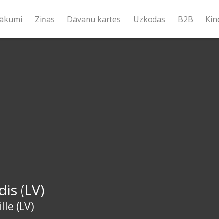
ākumi
Ziņas
Dāvanu kartes
Uzkodas
B2B
Kin
is (LV)
lle (LV)