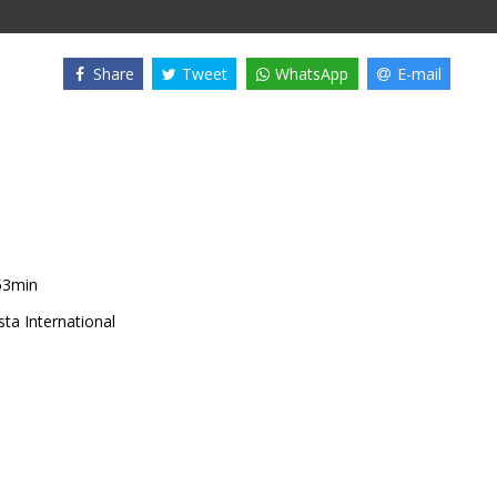
Share
Tweet
WhatsApp
E-mail
53min
ta International