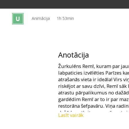
Dāvanu
kartes
Animācija
1h 53min
Uzkodas
B2B
Anotācija
Kino
Žurkulēns Remī, kuram par jaun
Klubs
labpaticies izvēlēties Parīzes ka
atrašanās vieta ir ideāla! Virs v
riskējot ar savu dzīvi, Remī sāk
atrastu pārpalikumus no dažād
gardēdim Remī ar to ir par maz 
restorāna šefpavāru. Viņa radini
dažādus atkritumus, pārmet vi
Lasīt vairāk
tradīcijām, restorāna darbiniek
ciemiņa, un tikai apkopējs Ling