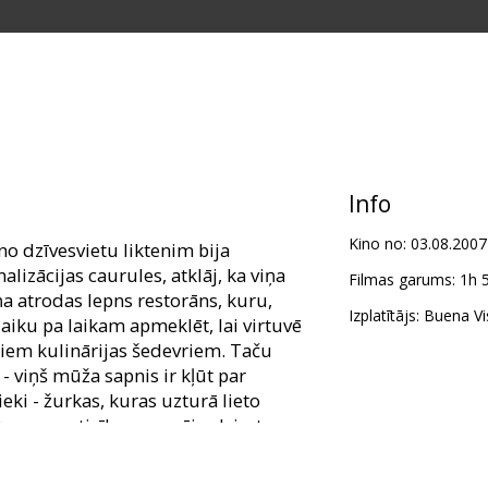
Info
Kino no:
03.08.2007
o dzīvesvietu liktenim bija
nalizācijas caurules, atklāj, ka viņa
Filmas garums:
1h 
iņa atrodas lepns restorāns, kuru,
Izplatītājs:
Buena Vis
 laiku pa laikam apmeklēt, lai virtuvē
iem kulinārijas šedevriem. Taču
- viņš mūža sapnis ir kļūt par
eki - žurkas, kuras uzturā lieto
ņam neuzticību grauzēju dzimtas
i cenšas tikt vaļā no uzmācīgā
vīnī saprot Remī vājību pret