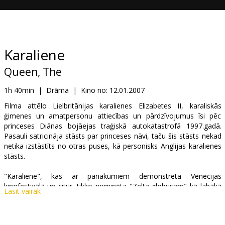
Dāvanu
kartes
Uzkodas
Karaliene
Queen, The
B2B
1h 40min
|
Drāma
|
Kino no:
12.01.2007
Kino
Filma attēlo Lielbritānijas karalienes Elizabetes II, karaliskās
ģimenes un amatpersonu attiecības un pārdzīvojumus īsi pēc
Klubs
princeses Diānas bojāejas traģiskā autokatastrofā 1997.gadā.
Pasauli satricināja stāsts par princeses nāvi, taču šis stāsts nekad
netika izstāstīts no otras puses, kā personisks Anglijas karalienes
stāsts.
"Karaliene", kas ar panākumiem demonstrēta Venēcijas
kinofestivālā un citur, tikko nominēta "Zelta globusam" kā labākā
Lasīt vairāk
filma, kā arī labākās aktrises, režisora un scenārija balvām.
Titullomā viena no izcilākajām un nopelniem bagātākajām britu