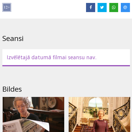
aktrisēm Helēna Mirrena ("Gosforda Parks", "Kalendāra
meitenes"), kuru kritiķi uzskata par vienu no galvenajām
pretendentēm "Oscar" balvai. Filmas režisors arī ir britu kino
zvaigzne - Stīvens Frīrss ("Bīstamie sakari", "Netīrā jaukā dzīve",
"High Fidelity").
Seansi
Lomās: Helen Mirren, Michael Sheen, James Cromwell, Sylvia Syms
Režisors: Stephen Frears
Izvēlētajā datumā filmai seansu nav.
Filma angļu valodā ar subtitriem latviešu un krievu valodā.
Izplatītājs:
Acme Film SIA
Bildes