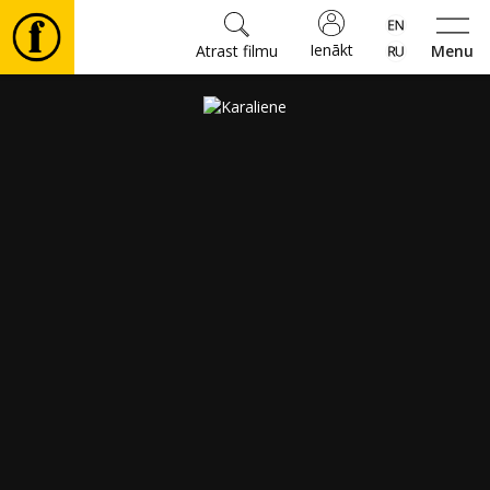
Ienākt
Atrast filmu
Menu
Filmas
🎵
Biļetes
Kultūra
Pasākumi
Ziņas