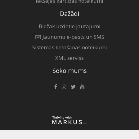
Iekšējās kārtības noteikumi
Dažādi
Biežāk uzdotie jautājumi
✉️ Jaunumu e-pasts un SMS
Sistēmas lietošanas noteikumi
XML serviss
Seko mums