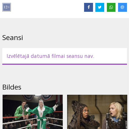
Režisors: David Zucker
Filma angļu valodā ar subtitriem latviešu un krievu valodās.
Izplatītājs:
Buena Vista International
Seansi
Izvēlētajā datumā filmai seansu nav.
Bildes