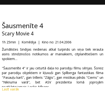
Dāvanu
kartes
Uzkodas
Šausmenīte 4
Scary Movie 4
B2B
1h 25min
|
Komēdija
|
Kino no:
21.04.2006
Kino
Žurnālistes Sindijas nedienas atkal turpinās un viņa tiek ierauta
asins stindzinošos notikumos ar maniakiem, citplanētiešiem un
Klubs
spokiem…
"Šausmenīte 4" ir jau ceturtā daļa no parodiju filmu sērijas. Šoreiz
par parodiju objektiem ir kļuvuši gan Spīlberga fantastikas filma
"Pasauļu karš", gan trilleris "Zāģis", gan mistikas pilnās "Ciems" un
"Niknuma varā", bet ASV prezidenta lomā joprojām
neatkārtojamais Leslijs Nīlsens.
Lasīt vairāk
Lomās: Leslie Nielsen, Anna Faris, Craig Bierko, Carmen Electra