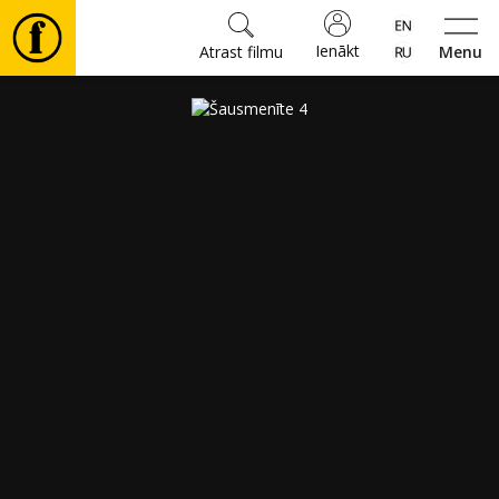
Ienākt
Atrast filmu
Menu
Filmas
🎵
Biļetes
Kultūra
Pasākumi
Ziņas