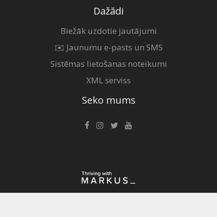
Dažādi
Biežāk uzdotie jautājumi
✉️ Jaunumu e-pasts un SMS
Sistēmas lietošanas noteikumi
XML serviss
Seko mums