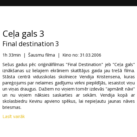
Dāvanu
kartes
Uzkodas
Ceļa gals 3
Final destination 3
B2B
1h 33min
|
Šausmu filma
|
Kino no:
31.03.2006
Kino
Sešus gadus pēc oriģinālfilmas "Final Destination" jeb "Ceļa gals"
iznākšanas uz lielajiem ekrāniem skatītājus gaida jau trešā filma.
Klubs
Stāsta centrā vidusskolas skolniece Vendija Kristensena, kuras
pareģojums par nelaimes gadījumu virkni piepildījās, iesaistot viņu
un viņas draugus. Dažiem no viņiem tomēr izdevās "apmānīt nāvi"
un nu viņiem nāksies saskarties ar sekām. Vendija kopā ar
skolasbiedru Kevinu apvieno spēkus, lai nepieļautu jaunas nāves
briesmas.
Lasīt vairāk
Lomās: Ryan Merriman, Mary Elizabeth Winstead, Kris Lemche,
Alex Johnson