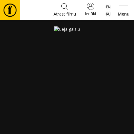
Ienākt
Atrast filmu
Menu
Filmas
🎵
Biļetes
Kultūra
Pasākumi
Ziņas