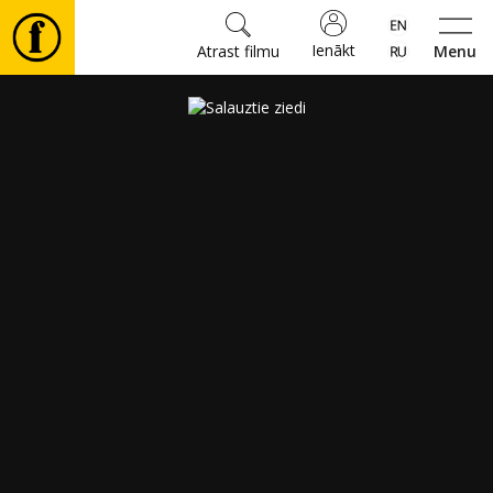
Ienākt
Atrast filmu
Menu
Filmas
🎵
Biļetes
Kultūra
Pasākumi
Ziņas