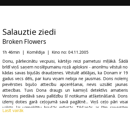
Dāvanu
kartes
Uzkodas
Salauztie ziedi
Broken Flowers
B2B
1h 46min
|
Komēdija
|
Kino no:
04.11.2005
Kino
Donu, pārliecinātu vecpuisi, kārtējo reizi pametusi mīļākā. Šādā
brīdī viņš saņem noslēpumainu rozā aploksni - anonīmu vēstuli no
Klubs
kādas savas bijušās draudzenes. Vēstulē atklājas, ka Donam ir 19
gadus vecs dēls, par kuru viņam nebija ne jausmas. Dons nolemj
pievērsties bijušo attiecību apcerēšanai, nevis uzsākt jaunas
attiecības. Tuvs Dona draugs un kaimiņš detektīvs amatieris
Vinstons piedāvā savu palīdzību šī notikuma atšķetināšanā. Dons
izlemj doties garā ceļojumā savā pagātnē... Viņš ceļo pāri visai
valstij, lai uzmeklētu bijušās mīļotās. Tikšanās ar šīm sievietēm
Lasīt vairāk
sagādā jaunus pārsteigumus, kas attiecas gan uz viņa pagātni, gan
tagadni.