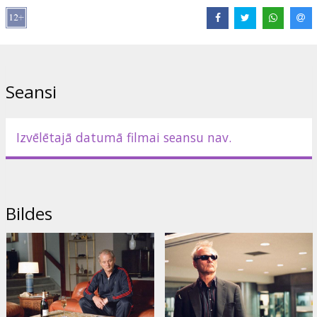
Pazīstamā režisora Džima Džarmuša ("Kafija un cigaretes",
"Spoku suns", "Mironis") jaunākā filma "Salauztie ziedi" ar lielisko
komiķi Bilu Mureju ("Pazudis tulkojumā", "Ūdensdzīve ar Stīvu
Zisū") galvenajā lomā šogad saņēmusi Kannu kinofestivāla Grand
Prix.
Seansi
Lomās: Bill Murray, Jeffrey Wright, Frances Conroy, Jessica Lange,
Sharon Stone, Tilda Swinton
Filma angļu valodā ar subtitriem latviešu un krievu valodā.
Izvēlētajā datumā filmai seansu nav.
Izplatītājs:
Acme Film SIA
Bildes