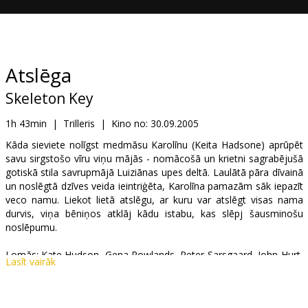
Dāvanu
kartes
Uzkodas
Atslēga
Skeleton Key
B2B
1h 43min
|
Trilleris
|
Kino no:
30.09.2005
Kino
Kāda sieviete nolīgst medmāsu Karolīnu (Keita Hadsone) aprūpēt
savu sirgstošo vīru viņu mājās - nomācošā un krietni sagrabējušā
Klubs
gotiskā stila savrupmājā Luiziānas upes deltā. Laulātā pāra dīvainā
un noslēgtā dzīves veida ieintriģēta, Karolīna pamazām sāk iepazīt
veco namu. Liekot lietā atslēgu, ar kuru var atslēgt visas nama
durvis, viņa bēniņos atklāj kādu istabu, kas slēpj šausminošu
noslēpumu.
Lomās: Kate Hudson, Gena Rowlands, Peter Sarsgaard, John Hurt,
Lasīt vairāk
Joy Bryant
Filma angļu valodā ar subtitriem latviešu un krievu valodās.