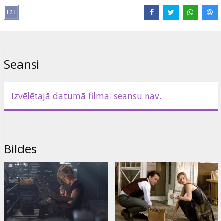
Izplatītājs:
United International Pictures /Forum Cinemas/
Seansi
Izvēlētajā datumā filmai seansu nav.
Bildes