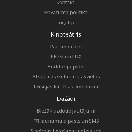
Kontakti
Privātuma politika
Logotipi
Kinoteātris
Par kinoteātri
PEPSI un LUX
Auditoriju plāni
Atrašanās vieta un stāvvietas
Iekšējās kārtības noteikumi
Dažādi
Biežāk uzdotie jautājumi
✉️ Jaunumu e-pasts un SMS
Sistēmas lietošanas noteikumi