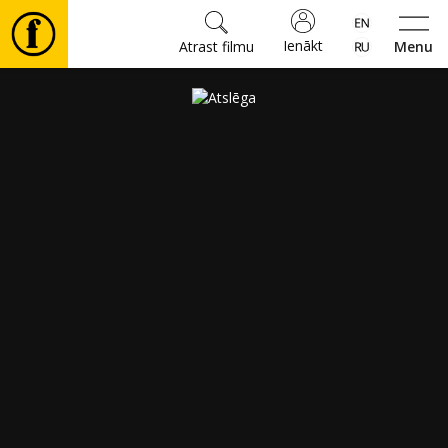
Ienākt
Atrast filmu
Menu
Filmas
🎵
Biļetes
Kultūra
Pasākumi
Ziņas