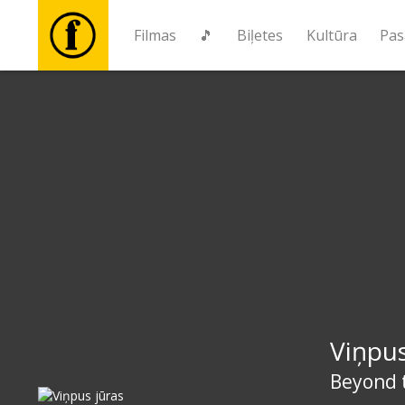
Filmas
🎵
Biļetes
Kultūra
Pas
Filmas
🎵
Biļetes
Kultūra
Pasākumi
Viņpus
Ziņas
Beyond 