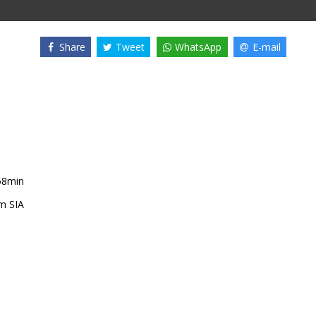
Share
Tweet
WhatsApp
E-mail
58min
m SIA