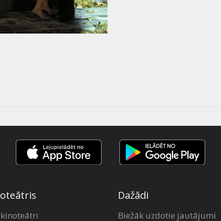
oteātris
Dažādi
 kinoteātri
Biežāk uzdotie jautājumi