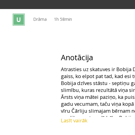
Dāvanu
kartes
Drāma
1h 58min
Uzkodas
B2B
Anotācija
Kino
Atrasties uz skatuves ir Bobija 
Klubs
gaiss, ko elpot pat tad, kad e
Bobija dzīves stāstu - septiņu
slimību, kuras rezultātā viņa s
Ārsts viņa mātei paziņo, ka puis
gadu vecumam, taču viņa kopā 
vīru Čārliju slimajam bērnam 
medikamentu palīdzību Bobijam 
Lasīt vairāk
20 gadu vecumā ar sava drauga