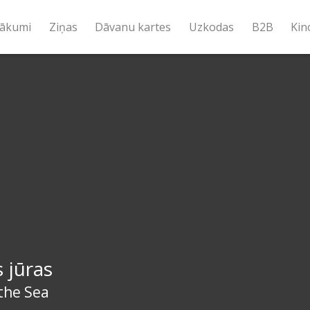
ākumi
Ziņas
Dāvanu kartes
Uzkodas
B2B
Kin
 jūras
the Sea