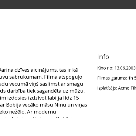
Info
Kino no:
13.06.2003
Darina dzīves aicinājums, tas ir kā
si tuvu sabrukumam. Filma atspoguļo
Filmas garums:
1h 
 gadu vecumā viņš saslimst ar smagu
Izplatītājs:
Acme Fil
irds darbība tiek sagandēta uz mūžu.
im izdosies izdzīvot labi ja līdz 15
ar Bobija vecāko māsu Ninu un viņas
neko nežēlo. Ar modernu
ir dota iespēja turpināt dzīvi.
 Stīva Blaunera un mūzikas