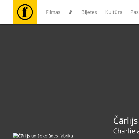
Filmas
🎵
Biļetes
Kultūra
Pas
Filmas
🎵
Biļetes
Kultūra
Pasākumi
Čārlij
Ziņas
Charlie 