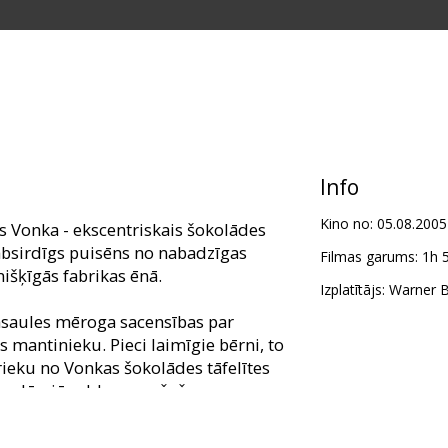
Info
Kino no:
05.08.2005
js Vonka - ekscentriskais šokolādes
 labsirdīgs puisēns no nabadzīgas
Filmas garums:
1h 
išķīgās fabrikas ēnā.
Izplatītājs:
Warner Br
asaules mēroga sacensības par
mantinieku. Pieci laimīgie bērni, to
 prieku no Vonkas šokolādes tāfelītes
leģendārajā saldumu ražošanas
rošajiem ieeja ir bijusi liegta.