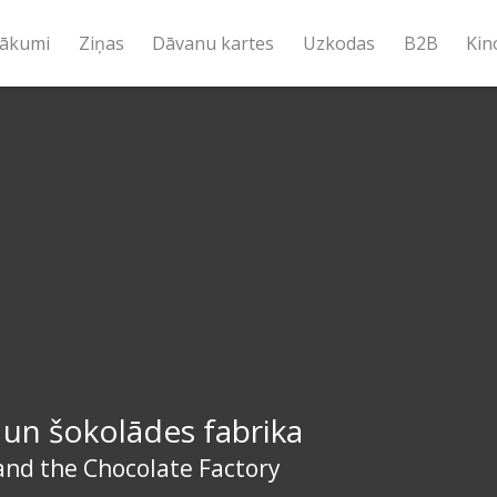
ākumi
Ziņas
Dāvanu kartes
Uzkodas
B2B
Kin
s un šokolādes fabrika
and the Chocolate Factory