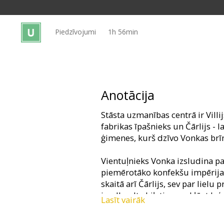
Dāvanu
kartes
Piedzīvojumi
1h 56min
Uzkodas
B2B
Anotācija
Kino
Stāsta uzmanības centrā ir Villi
Klubs
fabrikas īpašnieks un Čārlijs -
ģimenes, kurš dzīvo Vonkas brīn
Vientuļnieks Vonka izsludina p
piemērotāko konfekšu impērijas 
skaitā arī Čārlijs, sev par lielu
izvelk zelta biļeti un nokļūst 
Lasīt vairāk
karalistē, kurā 15 gadus nepiede