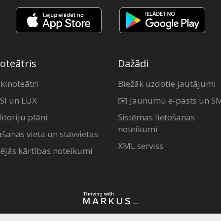
oteātris
Dažādi
 kinoteātri
Biežāk uzdotie jautājumi
SI un LUX
✉️ Jaunumu e-pasts un S
itoriju plāni
Sistēmas lietošanas
noteikumi
ašanās vieta un stāvvietas
XML serviss
šējās kārtības noteikumi