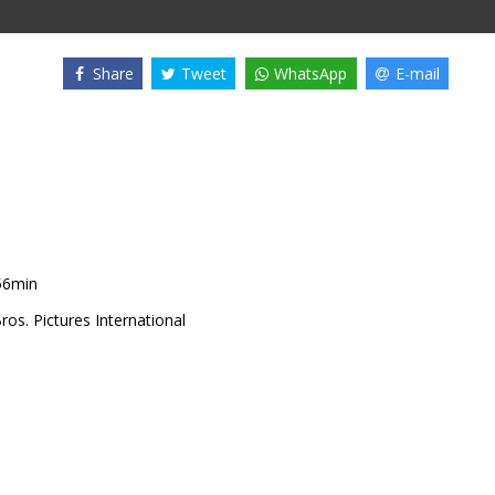
Share
Tweet
WhatsApp
E-mail
56min
os. Pictures International