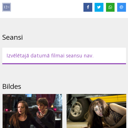
uzņemot triloģiju "Kliedziens".
Lomās: Christina Ricci, Jesse Eisenberg, Joshua Jackson, James
Brolin, Shannon Elizabeth, Judy Greer, Scott Baio
Filma angļu valodā ar subtitriem latviešu un krievu valodās.
Seansi
Izplatītājs:
Acme Film SIA
Izvēlētajā datumā filmai seansu nav.
Bildes