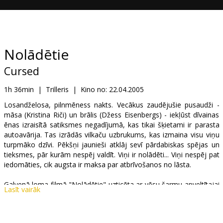
Dāvanu
kartes
Uzkodas
Nolādētie
Cursed
B2B
1h 36min
|
Trilleris
|
Kino no:
22.04.2005
Kino
Losandželosa, pilnmēness nakts. Vecākus zaudējušie pusaudži -
māsa (Kristina Riči) un brālis (Džess Eisenbergs) - iekļūst dīvainas
Klubs
ēnas izraisītā satiksmes negadījumā, kas tikai šķietami ir parasta
autoavārija. Tas izrādās vilkaču uzbrukums, kas izmaina visu viņu
turpmāko dzīvi. Pēkšņi jaunieši atklāj sevī pārdabiskas spējas un
tieksmes, pār kurām nespēj valdīt. Viņi ir nolādēti... Viņi nespēj pat
iedomāties, cik augsta ir maksa par atbrīvošanos no lāsta.
Galvenā loma filmā "Nolādētie" uzticēta ar vēsu šarmu apveltītajai
Lasīt vairāk
aktrisei Kristinai Riči, kura iepriekš filmējusies kinofilmā "Monstrs".
Filmas veidotāji - režisors Vess Kreivens un scenārija autors Kevins
Viljamsons - ir šausmu filmu meistari, abi jau sadarbojušies,