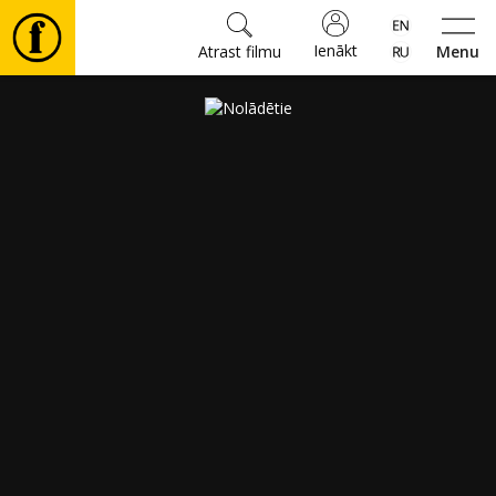
Ienākt
Atrast filmu
Menu
Filmas
🎵
Biļetes
Kultūra
Pasākumi
Ziņas