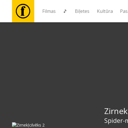
Filmas
🎵
Biļetes
Kultūra
Pas
Filmas
🎵
Biļetes
Kultūra
Pasākumi
Zirnek
Ziņas
Spider-