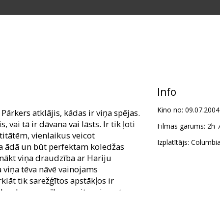
Info
Kino no:
09.07.2004
 Pārkers atklājis, kādas ir viņa spējas.
vai tā ir dāvana vai lāsts. Ir tik ļoti
Filmas garums:
2h 
titātēm, vienlaikus veicot
Izplatītājs:
Columbia
ka ādā un būt perfektam koledžas
ākt viņa draudzība ar Hariju
a viņa tēva nāvē vainojams
klāt tik sarežģītos apstākļos ir
 daudz uzmanības meitenei, pret
. Pamazām Pīters atklāj, ka viņa
, tādēļ reizēm, veicot kādu