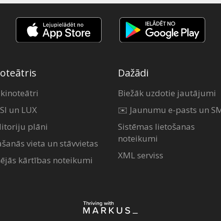
oteātris
Dažādi
 kinoteātri
Biežāk uzdotie jautājumi
SI un LUX
✉️ Jaunumu e-pasts un S
itoriju plāni
Sistēmas lietošanas
noteikumi
ašanās vieta un stāvvietas
XML serviss
šējās kārtības noteikumi