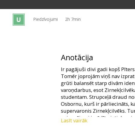
Dāvanu
kartes
Piedzīvojumi
2h 7min
Uzkodas
B2B
Anotācija
Kino
Ir pagājuši divi gadi kopš Pīters
Klubs
Tomēr joprojām viņš nav izpratis, 
grūti balansēt starp divām iden
varoņdarbus, esot Zirnekļcilvē
studentam. Strupceļā draud non
Osbornu, kurš ir pārliecināts, k
supervaronis Zirnekļcilvēks. Tur
neiespējami izrādīt pietiekami
Lasīt vairāk
kuru viņam ir ļoti karstas jūtas
neparastās spējas ir vājinājušās