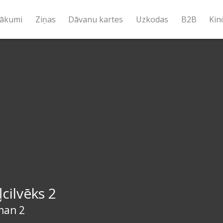
ākumi
Ziņas
Dāvanu kartes
Uzkodas
B2B
Kin
ļcilvēks 2
man 2