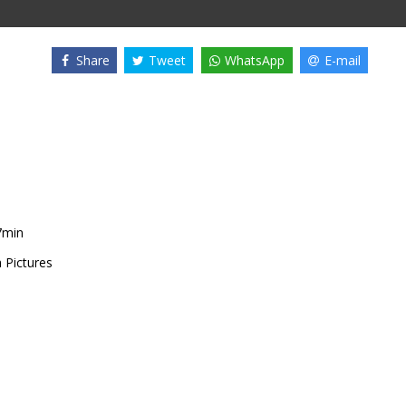
Share
Tweet
WhatsApp
E-mail
7min
 Pictures