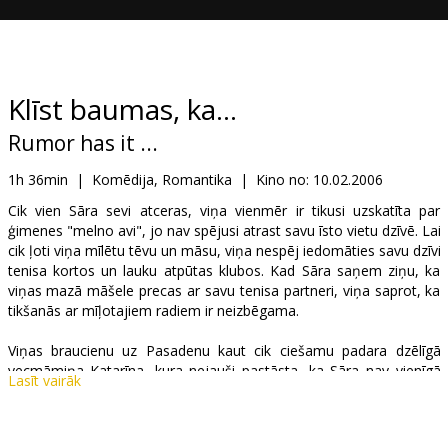
Dāvanu
kartes
Uzkodas
Klīst baumas, ka...
Rumor has it ...
B2B
1h 36min
|
Komēdija, Romantika
|
Kino no:
10.02.2006
Kino
Cik vien Sāra sevi atceras, viņa vienmēr ir tikusi uzskatīta par
ģimenes "melno avi", jo nav spējusi atrast savu īsto vietu dzīvē. Lai
Klubs
cik ļoti viņa mīlētu tēvu un māsu, viņa nespēj iedomāties savu dzīvi
tenisa kortos un lauku atpūtas klubos. Kad Sāra saņem ziņu, ka
viņas mazā māšele precas ar savu tenisa partneri, viņa saprot, ka
tikšanās ar mīļotajiem radiem ir neizbēgama.
Viņas braucienu uz Pasadenu kaut cik ciešamu padara dzēlīgā
vecmāmiņa Katarīna, kura nejauši pastāsta, ka Sāra nav vienīgā
Lasīt vairāk
ģimenes "melnā avs" un, ka pirms 30 gadiem Sāras māte pāris
dienas pirms kāzām aizbēgusi kopā ar noslēpumainu vīrieti.