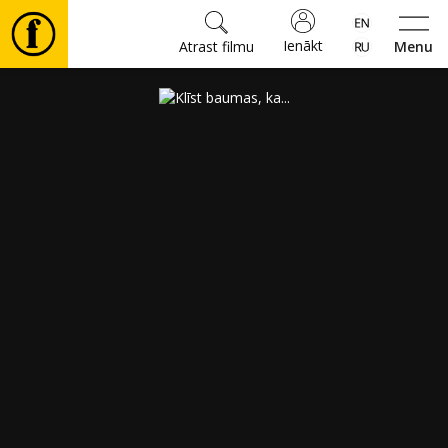
Ienākt
Atrast filmu
Menu
Filmas
🎵
Biļetes
Kultūra
Pasākumi
Ziņas