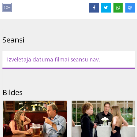
Interesanti, ka tieši tobrīd mazajā pilsētiņā paklīdušas baumas par
jaunu sievieti, kura aizbēgusi kopā ar jaunekli, kurš pirms tam
paspējis pavedināt arī jaunās sievietes māti un tas viss beidzies ar
milzu skandālu. Baumas kļuva par ideju grāmatai, bet grāmata -
par ieceri kādai filmai.
Seansi
Stāsta saintriģēta Sāra sāk meklēt 1967.gada filmas "The
Graduate" kaseti, jo viņu māc lielas aizdomas, ka notikumi viņas
ģimenē varētu būt pamats visai šai jezgai, kurā viņas vecmāmiņa,
iespējams, ir pavedinātā māte, bet pašas Sāras māte ir aizbēgusī
Izvēlētajā datumā filmai seansu nav.
līgava. Ir tikai viens jautājums - kas bija noslēpumainais jauneklis?
Lomās: Jennifer Aniston, Kevin Costner, Shirley MacLaine, Mark
Ruffalo, Mena Suvari, Steve Sandvoss, Jenny Wade
Bildes
Režisors: Rob Reiner
Filma angļu valodā ar subtitriem latviešu un krievu valodās.
Izplatītājs:
Warner Bros. Pictures International