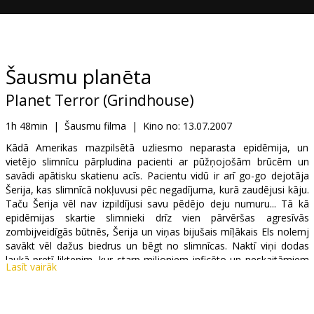
Dāvanu
kartes
Uzkodas
Šausmu planēta
Planet Terror (Grindhouse)
B2B
1h 48min
|
Šausmu filma
|
Kino no:
13.07.2007
Kino
Kādā Amerikas mazpilsētā uzliesmo neparasta epidēmija, un
vietējo slimnīcu pārpludina pacienti ar pūžņojošām brūcēm un
Klubs
savādi apātisku skatienu acīs. Pacientu vidū ir arī go-go dejotāja
Šerija, kas slimnīcā nokļuvusi pēc negadījuma, kurā zaudējusi kāju.
Taču Šerija vēl nav izpildījusi savu pēdējo deju numuru... Tā kā
epidēmijas skartie slimnieki drīz vien pārvēršas agresīvās
zombijveidīgās būtnēs, Šerija un viņas bijušais mīļākais Els nolemj
savākt vēl dažus biedrus un bēgt no slimnīcas. Naktī viņi dodas
laukā pretī liktenim, kur starp miljoniem inficēto un neskaitāmiem
Lasīt vairāk
mirušajiem ir vēl daži, kas meklē pēdējo drošo vietu uz "Šausmu
planētas".