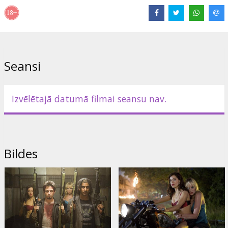
Roberta Rodrigesa filma "Šausmu planēta" kopā ar Kventina
Tarantino trilleri "Nāves pierādījums" veido režisoru kopdarbu
"Grindhouse". "Grindhouse" ir septiņdesmitajos gados ASV radies
apzīmējums lētiem kinoteātriem, kuros izrāda B kategorijas filmas,
bieži piesātinātas ar seksu un vardarbību.
Seansi
Lomās: Rose McGowan, Freddy Rodriguez, Josh Brolin, Marley
Shelton, Quentin Tarantino, Bruce Willis u.c.
Režisors: Robert Rodriguez
Izvēlētajā datumā filmai seansu nav.
Scenārijs: Robert Rodriguez
Producents: Robert Rodriguez, Bob Weinstein, Harvey Weinstein
Bildes
Filma angļu valodā ar subtitriem latviešu un krievu valodās.
Izplatītājs:
Acme Film SIA