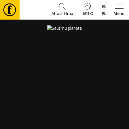
Ienākt
Atrast filmu
Menu
Filmas
🎵
Biļetes
Kultūra
Pasākumi
Ziņas