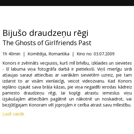
Dāvanu
kartes
Uzkodas
Bijušo draudzeņu rēgi
The Ghosts of Girlfriends Past
B2B
1h 40min
|
Komēdija, Romantika
|
Kino no:
03.07.2009
Kino
Konors ir zvērināts vecpuisis, kurš mīl brīvību, izklaides un sievietes
- šī labuma viņa fotogrāfa darbā ir pietiekoši. Viņš mierīgu sirdi
Klubs
atļaujas saraut attiecības ar vairākām sievietēm uzreiz, pie tam
izdarot to ar visām vienlaicīgi, veicot videozvanu. Kad Konors
ieplāno izjaukt sava brāļa kāzas, pie viņa negaidīti ierodas kādreiz
pamesto draudzeņu rēgi, lai kopīgi atrastu iemeslus viņu
izjukušajām attiecībām pagātnē un nākotnē un noskaidrot, vai
bezjūtīgajam Konoram vēl joprojām ir cerība atrast savu mīlestību.
Lasīt vairāk
Režisors: Mark Waters
Lomās: Matthew McConaughey, Jennifer Garner, Breckin Meyer,