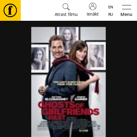
Ienākt
Atrast filmu
Menu
Filmas
🎵
Biļetes
Kultūra
Pasākumi
Ziņas