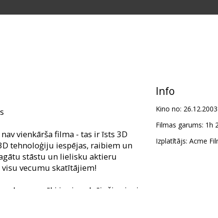
Info
Kino no:
26.12.2003
es
Filmas garums:
1h 
av vienkārša filma - tas ir īsts 3D
Izplatītājs:
Acme Fil
3D tehnoloģiju iespējas, raibiem un
ātu stāstu un lielisku aktieru
ma visu vecumu skatītājiem!
, kuru vecāki ir pieredzējuši spiegi
as savā trešajā un bīstamākajā
spēles iekšienē, kurā var notikt pat