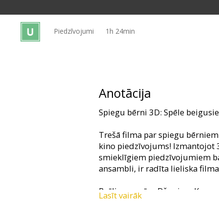
Dāvanu
kartes
Piedzīvojumi
1h 24min
Uzkodas
B2B
Anotācija
Kino
Spiegu bērni 3D: Spēle beigusi
Klubs
Trešā filma par spiegu bērniem n
kino piedzīvojums! Izmantojot 
smieklīgiem piedzīvojumiem bag
ansambli, ir radīta lieliska fil
Brālis un māsa Džuni un Karmena
Lasīt vairāk
un cīnītāji pret visu ļauno, dod
uzdevumā... Viņu ceļš ved video 