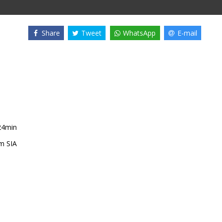
Share
Tweet
WhatsApp
E-mail
24min
m SIA