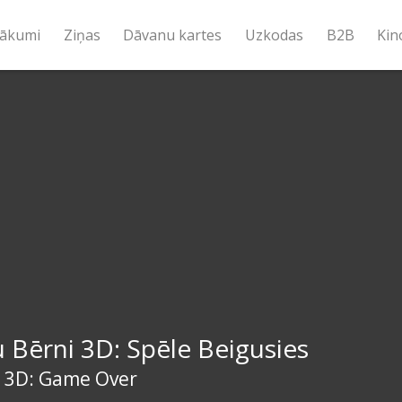
ākumi
Ziņas
Dāvanu kartes
Uzkodas
B2B
Kin
 Bērni 3D: Spēle Beigusies
s 3D: Game Over