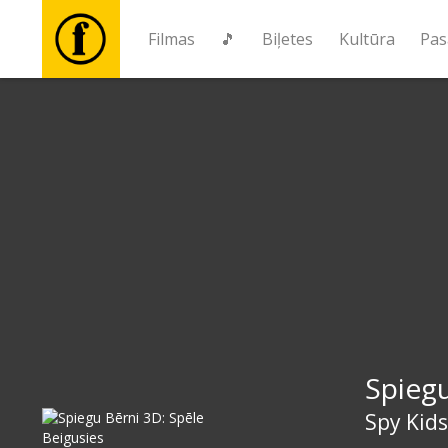
Filmas
🎵
Biļetes
Kultūra
Pas
Filmas
🎵
Biļetes
Kultūra
Pasākumi
Spiegu
Ziņas
Spy Kid