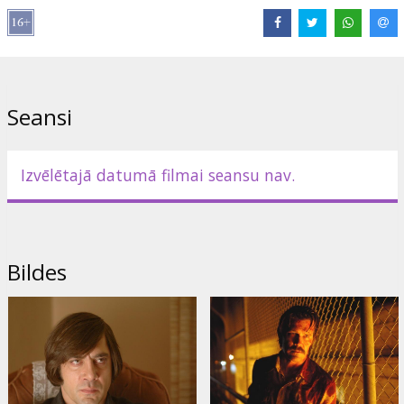
Kormaka Makārtija romāna ekrāna adaptācija.
Lomās: Tommy Lee Jones, Javier Bardem, Josh Brolin, Woody
Harrelson, Kelly Macdonald
Režisors: Ethan Coen, Joel Coen
Seansi
Scenārijs: Ethan Coen, Joel Coen
Producents: Ethan Coen, Joel Coen
Izvēlētajā datumā filmai seansu nav.
Filma angļu valodā ar subtitriem latviešu un krievu valodā.
Izplatītājs:
Paramount Pictures International
Bildes