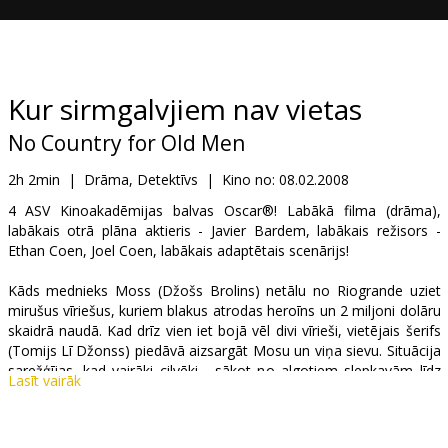
Dāvanu
kartes
Uzkodas
Kur sirmgalvjiem nav vietas
No Country for Old Men
B2B
2h 2min
|
Drāma, Detektīvs
|
Kino no:
08.02.2008
Kino
4 ASV Kinoakadēmijas balvas Oscar®! Labākā filma (drāma),
labākais otrā plāna aktieris - Javier Bardem, labākais režisors -
Klubs
Ethan Coen, Joel Coen, labākais adaptētais scenārijs!
Kāds mednieks Moss (Džošs Brolins) netālu no Riogrande uziet
mirušus vīriešus, kuriem blakus atrodas heroīns un 2 miljoni dolāru
skaidrā naudā. Kad drīz vien iet bojā vēl divi vīrieši, vietējais šerifs
(Tomijs Lī Džonss) piedāvā aizsargāt Mosu un viņa sievu. Situācija
sarežģījas, kad vairāki cilvēki - sākot no algotiem slepkavām līdz
Lasīt vairāk
pat bijušajiem īpašo uzdevumu aģentiem sāk viņus vajāt, lai
atklātu patiesos notikuma apstākļus un iznīcinātu pierādījumus.