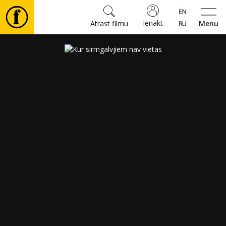
Ienākt
Atrast filmu
Menu
Filmas
🎵
Biļetes
Kultūra
Pasākumi
Ziņas