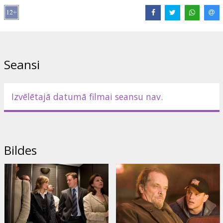
"Atkritēji" ir slavenā kinorežisora Martina Skorsēzes ("Ņujorkas
bandas", "Aviators") jaunākā filma, kurā lomas atveido dažādu
paaudžu Holivudas zvaigznes - Leonardo Di Kaprio, Mets
Deimons, Džeks Nikolsons, Alekss Boldvins, Martins Šīns.
Lomās: Leonardo DiCaprio, Matt Damon, Jack Nicholson, Martin
Seansi
Sheen, Vera Farmiga, Mark Wahlberg
Režisors: Martin Scorsese
Izvēlētajā datumā filmai seansu nav.
Filma angļu valodā ar subtitriem latviešu un krievu valodā.
Izplatītājs:
Acme Film SIA
Bildes