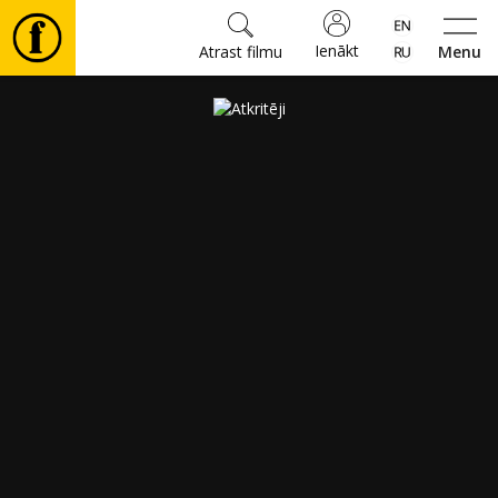
Ienākt
Atrast filmu
Menu
Filmas
🎵
Biļetes
Kultūra
Pasākumi
Ziņas