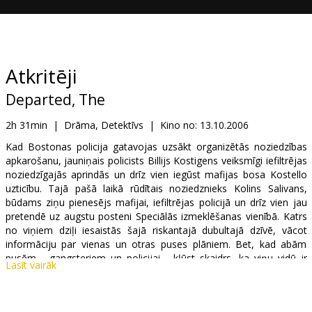
Dāvanu
kartes
Uzkodas
Atkritēji
Departed, The
B2B
2h 31min
|
Drāma, Detektīvs
|
Kino no:
13.10.2006
Kino
Kad Bostonas policija gatavojas uzsākt organizētās noziedzības
apkarošanu, jauniņais policists Billijs Kostigens veiksmīgi iefiltrējas
Klubs
noziedzīgajās aprindās un drīz vien iegūst mafijas bosa Kostello
uzticību. Tajā pašā laikā rūdītais noziedznieks Kolins Salivans,
būdams ziņu pienesējs mafijai, iefiltrējas policijā un drīz vien jau
pretendē uz augstu posteni Speciālās izmeklēšanas vienībā. Katrs
no viņiem dziļi iesaistās šajā riskantajā dubultajā dzīvē, vācot
informāciju par vienas un otras puses plāniem. Bet, kad abām
pusēm - gangsteriem un policijai - kļūst skaidrs, ka viņu vidū ir
Lasīt vairāk
nodevējs, Billijs un Kolins pēkšņi ir apdraudēti un steidzas
atmaskot pretinieku, lai glābtu sevi...